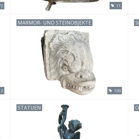
72
11
MARMOR- UND STEINOBJEKTE
S
12
100
STATUEN
O