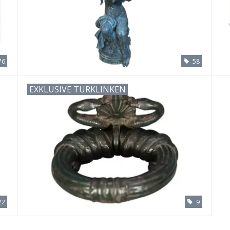
76
58
EXKLUSIVE TÜRKLINKEN
22
9