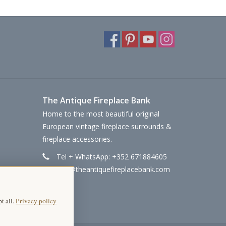
The Antique Fireplace Bank
Home to the most beautiful original
European vintage fireplace surrounds &
fireplace accessories.
Tel + WhatsApp: +352 671884605
info@theantiquefireplacebank.com
t all.
Privacy policy