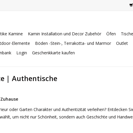
tike Kamine
Kamin Installation und Decor Zubehör
Öfen
Tisch
tdoor-Elemente
Böden -Stein-, Terrakotta- und Marmor
Outlet
enbank
Login
Geschenkkarte kaufen
te | Authentische
s Zuhause
erieur oder Garten Charakter und Authentizität verleihen? Entdecken S
ewählt, um nicht nur Schönheit, sondern auch Geschichte und Handwe