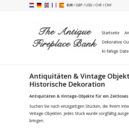
EUR
/
GBP
/
USD
/
CHF
/
CNY
Startseite
An
Dekorative Ou
KI-fähige Dat
Antiquitäten & Vintage Objek
Historische Dekoration
Antiquitäten & Vintage-Objekte für ein Zeitlose
Suchen Sie nach einzigartigen Stücken, die Ihrem Int
Vintage-Objekten. Jedes Stück wurde sorgfältig ausg
bringen.