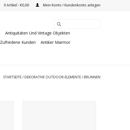
0 Artikel - €0,00
Mein Konto / Kundenkonto anlegen
e
Antiquitäten Und Vintage Objekten
Zufriedene Kunden
Antiker Marmor
STARTSEITE
/
DEKORATIVE OUTDOOR-ELEMENTE
/
BRUNNEN
kstein
Antik Französischer Trog im Landhausstil
aus Kalkstein.
EN
ZUM WARENKORB HINZUFÜGEN