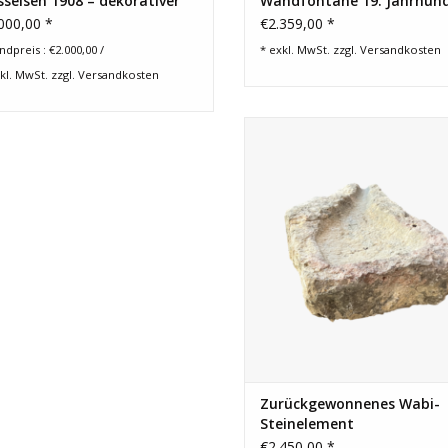
seisen 1908 – dekorativer
Wandfontäne 19. Jahrhun
lrohrkopf
000,00 *
€2.359,00 *
dpreis : €2.000,00 /
* exkl. MwSt. zzgl.
Versandkosten
kl. MwSt. zzgl.
Versandkosten
Seltenes Steinbrunnenelement, da
eine authentische
Waschbeckendekoration verwe
werden kann.
ZUM WARENKORB HINZUFÜG
Zurückgewonnenes Wabi-
Steinelement
€2.450,00 *