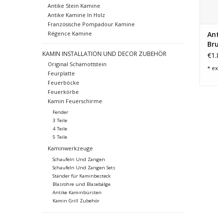
Antike Stein Kamine
Antike Kamine In Holz
Französische Pompadour Kamine
Régence Kamine
Ant
Br
KAMIN INSTALLATION UND DECOR ZUBEHÖR
€1.
Original Schamottstein
* ex
Feurplatte
Feuerböcke
Feuerkörbe
Kamin Feuerschirme
Fender
3 Teile
4 Teile
5 Teile
Kaminwerkzeuge
Schaufeln Und Zangen
Schaufeln Und Zangen Sets
Ständer für Kaminbesteck
Blasrohre und Blasebälge
Antike Kaminbürsten
Kamin Grill Zubehör