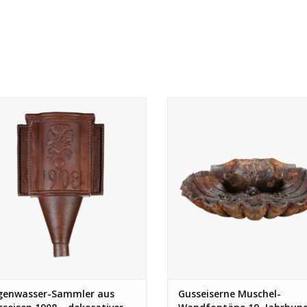
genwasser-Sammler aus Gusseisen
Seltene gusseiserne Muschelfont
on 1908 mit floraler Dekoration.
dem 19. Jahrhundert mit schöner 
thentisches Architekturelement für
Ideal als Wandbrunnen, Waschb
exklusive Hauser.
oder dekoratives Element.
ZUM WARENKORB HINZUFÜGEN
ZUM WARENKORB HINZUFÜG
genwasser-Sammler aus
Gusseiserne Muschel-