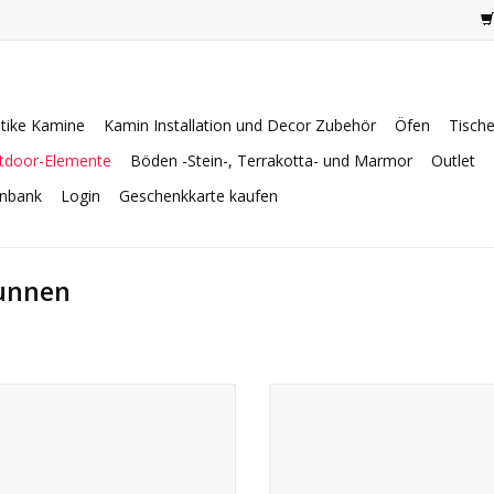
tike Kamine
Kamin Installation und Decor Zubehör
Öfen
Tisch
tdoor-Elemente
Böden -Stein-, Terrakotta- und Marmor
Outlet
enbank
Login
Geschenkkarte kaufen
unnen
igartiges massivem weißem Marmor
Dekoratives Trogfragment aus Kal
t Basrelief mit Wappendetails der
mit Originalabnutzung.
Familie Chigi.
ZUM WARENKORB HINZUFÜG