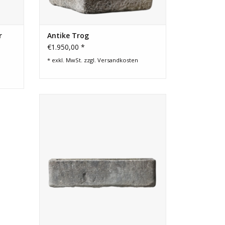
r
Antike Trog
€1.950,00 *
* exkl. MwSt. zzgl.
Versandkosten
Französischer originaler antiker
Wasserbassin oder Trinkwanne aus
hartem Kalkstein.
ZUM WARENKORB HINZUFÜGEN