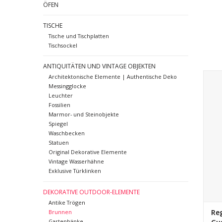
ÖFEN
TISCHE
Tische und Tischplatten
Tischsockel
ANTIQUITÄTEN UND VINTAGE OBJEKTEN
Re
Architektonische Elemente | Authentische Deko
v
Messingglocke
Au
Leuchter
Fossilien
Marmor- und Steinobjekte
Spiegel
Waschbecken
Statuen
Original Dekorative Elemente
Vintage Wasserhähne
Exklusive Türklinken
DEKORATIVE OUTDOOR-ELEMENTE
Antike Trögen
Re
Brunnen
Gartenbänke