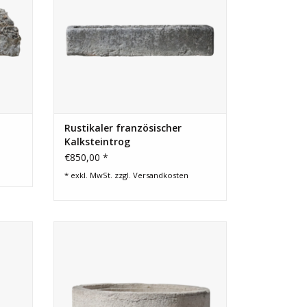
Rustikaler französischer
Kalksteintrog
€850,00 *
* exkl. MwSt. zzgl.
Versandkosten
 ein
Runder antiker Bassin aus Kalkstein.
ZUM WARENKORB HINZUFÜGEN
EN