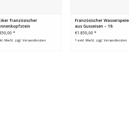
iker französischer
Französischer Wasserspeie
unnenkopfstein
aus Gusseisen – 19.
Jahrhundert
850,00 *
€1.850,00 *
kl. MwSt. zzgl.
Versandkosten
* exkl. MwSt. zzgl.
Versandkosten