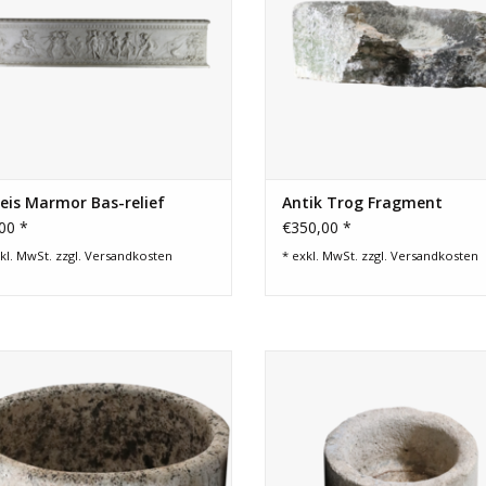
eis Marmor Bas-relief
Antik Trog Fragment
00 *
€350,00 *
kl. MwSt. zzgl.
Versandkosten
* exkl. MwSt. zzgl.
Versandkosten
Einzigartiger runder
Französische Kalksteinspüle für
lksteinbehälter. Ein Unikat für ein
Landdekor.
maßgeschneidertes Konzept.
ZUM WARENKORB HINZUFÜG