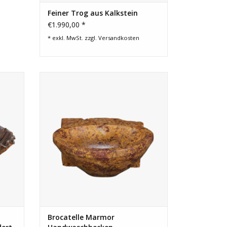
Feiner Trog aus Kalkstein
€1.990,00 *
* exkl. MwSt. zzgl.
Versandkosten
äne aus
Ausdrucksstarkes Brocatelle de Spain
Patina.
Marmor Handwaschbecken in Gold- und
ecken
Burgundertönen. Exklusive Lösung für
Gästebad oder Powder Room.
EN
ZUM WARENKORB HINZUFÜGEN
Brocatelle Marmor