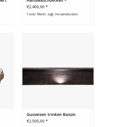
dert
Handwaschbecken –
Wandmodell
€2.400,00 *
* exkl. MwSt. zzgl.
Versandkosten
s für
Lange französische antike Tränke aus
Gusseisen. Ein großartiges Element für
ndet
ein maßgeschneidertes
Landschaftsprojekt. Eines von zwei
Stücken einer Wasserkaskade.
EN
ZUM WARENKORB HINZUFÜGEN
Gusseisen trinken Bassin
€2.500,00 *