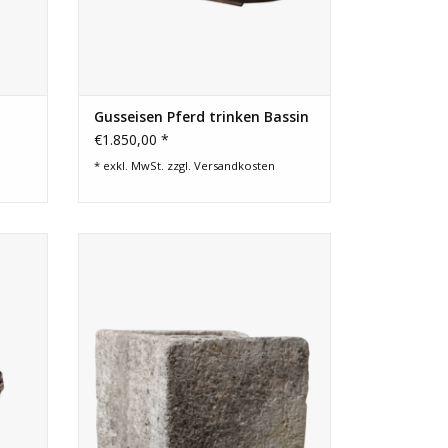
Gusseisen Pferd trinken Bassin
€1.850,00 *
* exkl. MwSt. zzgl.
Versandkosten
dem 19.
Rechteckiger Vintage-Trog aus Kalkstein.
em
ZUM WARENKORB HINZUFÜGEN
nnen,
sche
EN