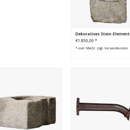
Dekoratives Stein-Element
€1.850,00 *
* exkl. MwSt. zzgl.
Versandkosten
storischer Kalkstein quadratischer
Authentischer Wasserspeier aus 
brunnenkopfstein für
Jahrhundert aus französisch
Landschaftsprojekt.
Gusseisen. Ideal für Gartenbru
Badprojekte oder architektoni
ZUM WARENKORB HINZUFÜGEN
Gestaltung.
ZUM WARENKORB HINZUFÜG