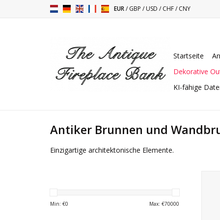
EUR
/
GBP
/
USD
/
CHF
/
CNY
Startseite
An
Dekorative Ou
KI-fähige Dat
Antiker Brunnen und Wandbr
Einzigartige architektonische Elemente.
Einz
mi
Min: €
0
Max: €
70000