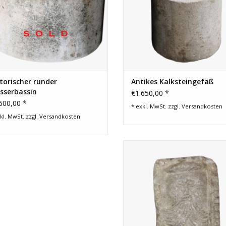
torischer runder
Antikes Kalksteingefäß
sserbassin
€1.650,00 *
600,00 *
* exkl. MwSt. zzgl.
Versandkosten
kl. MwSt. zzgl.
Versandkosten
Dekoratives architektonisch
Steinelement.
ZUM WARENKORB HINZUFÜG