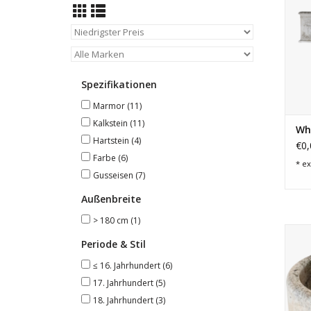
Spezifikationen
Marmor
(11)
Kalkstein
(11)
Wh
Hartstein
(4)
€0,
Farbe
(6)
* ex
Gusseisen
(7)
Außenbreite
> 180 cm
(1)
Periode & Stil
Ka
≤ 16. Jahrhundert
(6)
17. Jahrhundert
(5)
18. Jahrhundert
(3)