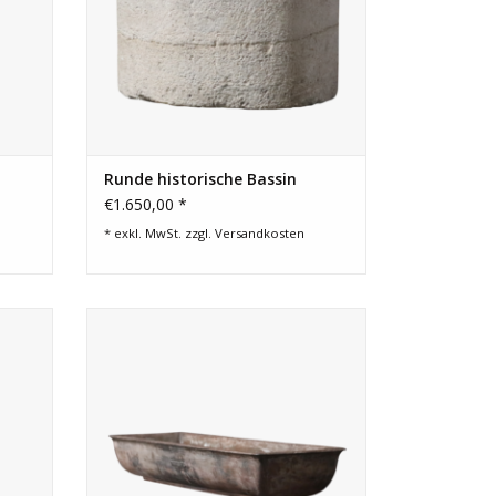
Runde historische Bassin
€1.650,00 *
* exkl. MwSt. zzgl.
Versandkosten
es
Lange französische antike gusseiserne
Trinkpferdetrog. Ein großartiges Element
für ein maßgeschneidertes
EN
Landschaftsprojekt.
ZUM WARENKORB HINZUFÜGEN