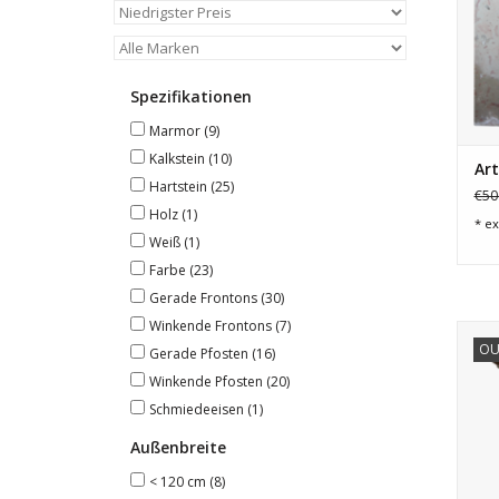
Spezifikationen
Marmor
(9)
Kalkstein
(10)
Art
Hartstein
(25)
€50
Holz
(1)
* ex
Weiß
(1)
Farbe
(23)
Gerade Frontons
(30)
Winkende Frontons
(7)
M
OU
Pat
Gerade Pfosten
(16)
Winkende Pfosten
(20)
Schmiedeeisen
(1)
Außenbreite
< 120 cm
(8)