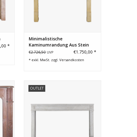
n
Minimalistische
Kaminumrandung Aus Stein
,00 *
€1.750,00 *
€2.726,50
UVP
* exkl. MwSt. zzgl.
Versandkosten
padour
Kleines Budget Französische Kamin
OUTLET
sch
Maske.
ZUM WARENKORB HINZUFÜGEN
EN