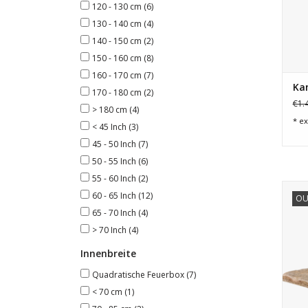
120 - 130 cm
(6)
130 - 140 cm
(4)
140 - 150 cm
(2)
150 - 160 cm
(8)
160 - 170 cm
(7)
Kam
170 - 180 cm
(2)
€1.
> 180 cm
(4)
* ex
< 45 Inch
(3)
45 - 50 Inch
(7)
50 - 55 Inch
(6)
55 - 60 Inch
(2)
Rech
60 - 65 Inch
(12)
OU
r
65 - 70 Inch
(4)
> 70 Inch
(4)
Innenbreite
Quadratische Feuerbox
(7)
< 70 cm
(1)