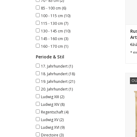
70 - 85 cm
(2)
85 - 100 cm
(6)
100 - 115 cm
(10)
115 - 130 cm
(7)
Rus
130 - 145 cm
(10)
Ar
145 - 160 cm
(3)
€2.
160 - 170 cm
(1)
* ex
Periode & Stil
17. Jahrhundert
(1)
18. Jahrhundert
(18)
Ze
OU
19. Jahrhundert
(21)
20. Jahrhundert
(1)
Ludwig XIII
(2)
Ludwig XIV
(8)
Regentschaft
(4)
Ludwig XV
(2)
Ludwig XVI
(9)
Directoire
(3)