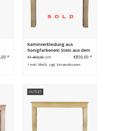
Kaminverkleidung aus
honigfarbenem Stein aus dem
19. Jahrhundert
,00 *
€850,00 *
€1.450,00
UVP
* exkl. MwSt. zzgl.
Versandkosten
amin im
Kaminsims aus französischem Naturstein
OUTLET
in minimalem Stil.
EN
ZUM WARENKORB HINZUFÜGEN