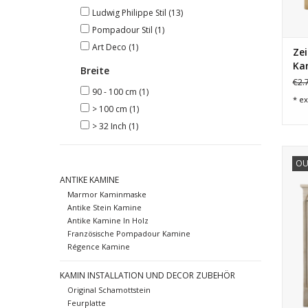
Ludwig Philippe Stil
(13)
Pompadour Stil
(1)
Art Deco
(1)
Zei
Ka
Breite
€2.
90 - 100 cm
(1)
* ex
> 100 cm
(1)
> 32 Inch
(1)
Ze
OU
ANTIKE KAMINE
Marmor Kaminmaske
Antike Stein Kamine
Antike Kamine In Holz
Französische Pompadour Kamine
Régence Kamine
KAMIN INSTALLATION UND DECOR ZUBEHÖR
Original Schamottstein
Feurplatte