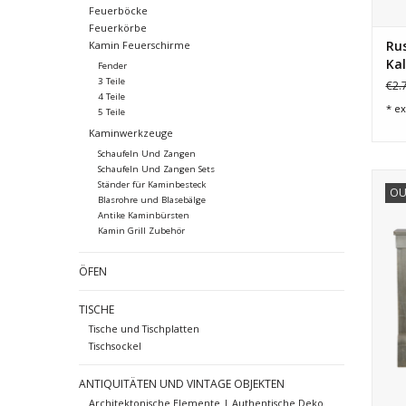
Feuerböcke
Feuerkörbe
Ru
Kamin Feuerschirme
Kal
Fender
3 Teile
€2.
4 Teile
* ex
5 Teile
Kaminwerkzeuge
Schaufeln Und Zangen
Schaufeln Und Zangen Sets
Kle
Ständer für Kaminbesteck
OU
Blasrohre und Blasebälge
Rest
Antike Kaminbürsten
Kamin Grill Zubehör
ÖFEN
TISCHE
Tische und Tischplatten
Tischsockel
ANTIQUITÄTEN UND VINTAGE OBJEKTEN
Architektonische Elemente | Authentische Deko