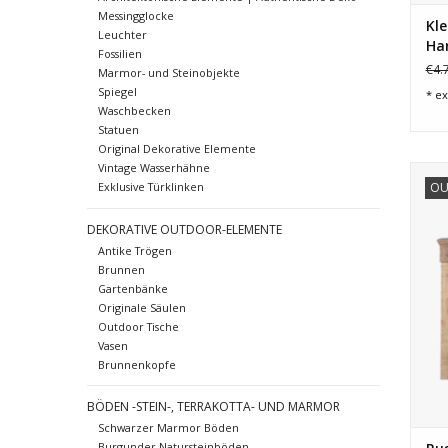
Messingglocke
Kle
Leuchter
Har
Fossilien
€4.
Marmor- und Steinobjekte
Spiegel
* ex
Waschbecken
Statuen
Original Dekorative Elemente
Vintage Wasserhähne
Zeit
OU
Exklusive Türklinken
DEKORATIVE OUTDOOR-ELEMENTE
Antike Trögen
Brunnen
Gartenbänke
Originale Säulen
Outdoor Tische
Vasen
Brunnenkopfe
BÖDEN -STEIN-, TERRAKOTTA- UND MARMOR
Schwarzer Marmor Böden
Burgunder Natursteinböden