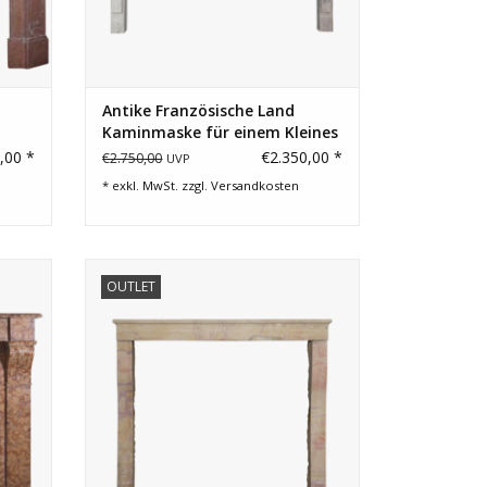
Antike Französische Land
Kaminmaske für einem Kleines
Budget
,00 *
€2.350,00 *
€2.750,00
UVP
* exkl. MwSt. zzgl.
Versandkosten
itloses
Kleiner und eleganter Rohsteinkamin für
OUTLET
ur.
ein zeitloses Einrichtungskonzept.
EN
ZUM WARENKORB HINZUFÜGEN