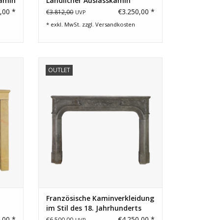
Kamin
Ländlicher Auslasskamin
,00 *
€3.250,00 *
€3.812,00
UVP
* exkl. MwSt. zzgl.
Versandkosten
n zu
Naiv geschnitzte französische
OUTLET
.
Schlosskaminverkleidung zum kleinen
Preis.
EN
ZUM WARENKORB HINZUFÜGEN
Französische Kaminverkleidung
im Stil des 18. Jahrhunderts
,00 *
€4.250,00 *
€6.500,00
UVP