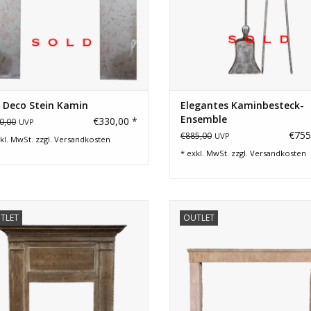
 Deco Stein Kamin
Elegantes Kaminbesteck-
Ensemble
€330,00 *
0,00
UVP
€755
€885,00
UVP
kl. MwSt. zzgl.
Versandkosten
* exkl. MwSt. zzgl.
Versandkosten
antel aus Kiefernholz mit schöner
Gemütlich-rauer französischer K
TLET
OUTLET
ina und Öffnung für einen Spiegel.
antiken Stil für große Feuer.
ZUM WARENKORB HINZUFÜGEN
ZUM WARENKORB HINZUFÜG