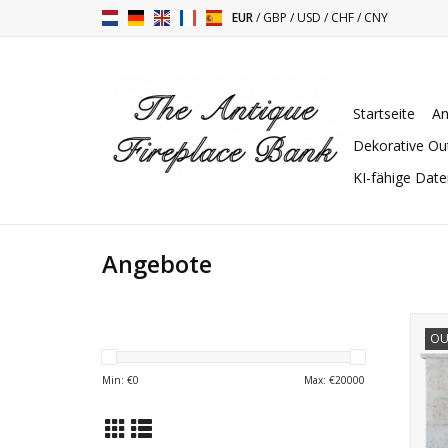
EUR
/
GBP
/
USD
/
CHF
/
CNY
Startseite
An
Dekorative Ou
KI-fähige Dat
Angebote
Fra
OU
in B
Min: €
0
Max: €
20000