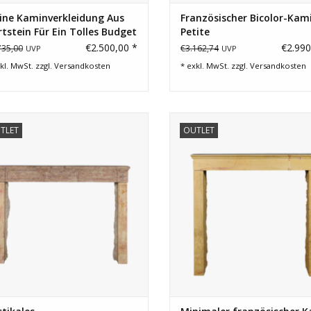
ine Kaminverkleidung Aus
Französischer Bicolor-Kam
tstein Für Ein Tolles Budget
Petite
€2.500,00 *
€2.990
735,00
€3.162,74
UVP
UVP
kl. MwSt. zzgl.
Versandkosten
* exkl. MwSt. zzgl.
Versandkosten
lose rustikale Kaminumrandung aus
Steinkamin für quadratische
TLET
OUTLET
Hartgestein im Landhausstil.
Feuerraum. Zeitloses minimalist
Deko-Steinelement.
ZUM WARENKORB HINZUFÜGEN
ZUM WARENKORB HINZUFÜG