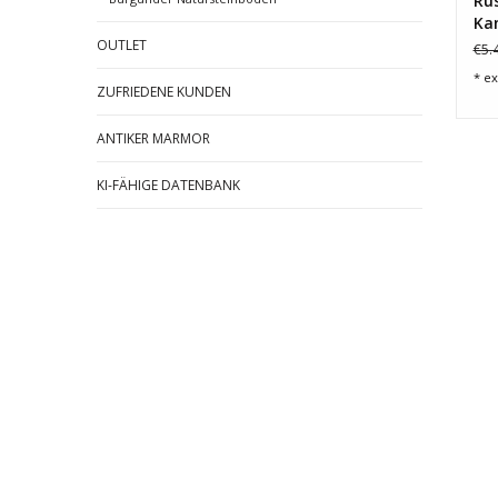
Rus
Ka
Aus
OUTLET
€5.
* ex
ZUFRIEDENE KUNDEN
ANTIKER MARMOR
KI-FÄHIGE DATENBANK