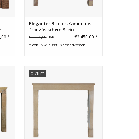
Eleganter Bicolor-Kamin aus
e
französischem Stein
,00 *
€2.450,00 *
€2.726,50
UVP
* exkl. MwSt. zzgl.
Versandkosten
kamin
Kleine Steinkaminverkleidung aus
OUTLET
Frankreich. Französische Eleganz des 19.
Jahrhunderts für zeitlose
EN
Wohndekoration.
ZUM WARENKORB HINZUFÜGEN