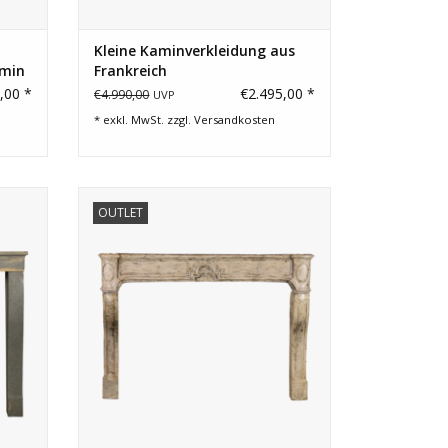
Kleine Kaminverkleidung aus
amin
Frankreich
,00 *
€2.495,00 *
€4.990,00
UVP
* exkl. MwSt. zzgl.
Versandkosten
assung
Französische Kaminverkleidung aus
OUTLET
tung.
Kalkstein für ein kleines Budget. Das
Fronton wurde restauriert.
EN
ZUM WARENKORB HINZUFÜGEN