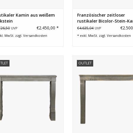
stikaler Kamin aus weißem
Französischer zeitloser
kstein
rustikaler Bicolor-Stein-K
€2.450,00 *
€2.500
726,50
€4.635,04
UVP
UVP
kl. MwSt. zzgl.
Versandkosten
* exkl. MwSt. zzgl.
Versandkosten
ine Kaminverkleidung aus Hartstein
Zierliche und elegante Kamineinf
TLET
OUTLET
für ein tolles Budget. Kleine
für eine originelle Inneneinrich
aurierung oben an den Pfosten und
ZUM WARENKORB HINZUFÜG
an der Tafel.
ZUM WARENKORB HINZUFÜGEN