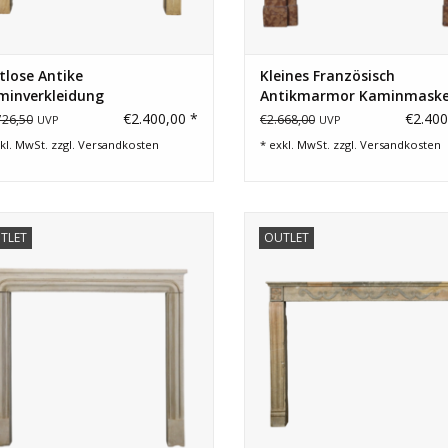
tlose Antike
Kleines Französisch
minverkleidung
Antikmarmor Kaminmask
€2.400,00 *
€2.400
726,50
€2.668,00
UVP
UVP
kl. MwSt. zzgl.
Versandkosten
* exkl. MwSt. zzgl.
Versandkosten
itloser Kalksteinkamin mit geraden
Dekorativer französischer Stein
TLET
OUTLET
Linien für die Inneneinrichtung.
aus der Region Burgund.
ZUM WARENKORB HINZUFÜGEN
ZUM WARENKORB HINZUFÜG