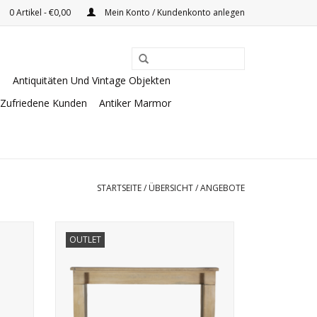
0 Artikel - €0,00
Mein Konto / Kundenkonto anlegen
e
Antiquitäten Und Vintage Objekten
Zufriedene Kunden
Antiker Marmor
STARTSEITE
/
ÜBERSICHT
/
ANGEBOTE
ble.
Die elegante französische
OUTLET
ne
Steinkaminverkleidung aus dem 19.
l.
Jahrhundert mit Arttempo-Details wird
restauriert.