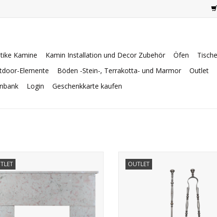
tike Kamine
Kamin Installation und Decor Zubehör
Öfen
Tisch
tdoor-Elemente
Böden -Stein-, Terrakotta- und Marmor
Outlet
enbank
Login
Geschenkkarte kaufen
nzösisch Art Deco Zeit Kamin Maske
Elegantes Kaminbesteck-Ensem
TLET
OUTLET
urgund Comblanchien Marmor Stein.
Dieses Deko-Set hat eine klei
Restaurierung an der Schaufe