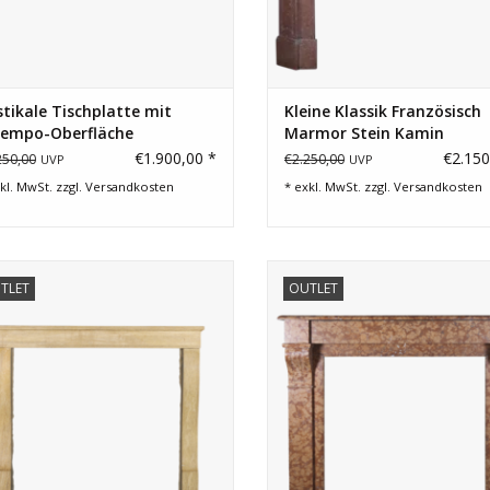
tikale Tischplatte mit
Kleine Klassik Französisch
tempo-Oberfläche
Marmor Stein Kamin
Verkleidung
€1.900,00 *
€2.150
250,00
€2.250,00
UVP
UVP
kl. MwSt. zzgl.
Versandkosten
* exkl. MwSt. zzgl.
Versandkosten
itloser französischer Kaminmaske.
Feiner kleiner Kamin Maske für ze
TLET
OUTLET
chique und eklektisches Interie
ZUM WARENKORB HINZUFÜGEN
ZUM WARENKORB HINZUFÜG