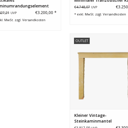
tikales
Minimaler französischer 
minumrandungselement
€3.250
€4.748,07
UVP
 Stein Aus Dem 18.
€3.200,00 *
427,21
UVP
* exkl. MwSt. zzgl.
Versandkosten
kl. MwSt. zzgl.
Versandkosten
Kleiner französischer Steinkami
OUTLET
einem erschwinglichen Preis
ZUM WARENKORB HINZUFÜG
Kleiner Vintage-
Steinkaminmantel
€3.300
€3.817,09
UVP