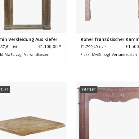
in Verkleidung Aus Kiefer
Roher französischer Kami
€1.100,00 *
€1.500
437,61
€1.799,49
UVP
UVP
kl. MwSt. zzgl.
Versandkosten
* exkl. MwSt. zzgl.
Versandkosten
teckige Kalksteinplatte mit original
Ein Französisch klassischer Pom
TLET
OUTLET
ustikaler Oberfläche. Die perfekte
Stil Kamin Maske für Französi
Tischplatte für eine Wabi-Sabi-
zeitgenössisches Interieur.
Einrichtung im Slow-Living-Stil.
ZUM WARENKORB HINZUFÜG
ZUM WARENKORB HINZUFÜGEN