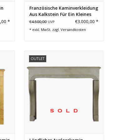
in
Französische Kaminverkleidung
Aus Kalkstein Für Ein Kleines
Budget
,00 *
€3.000,00 *
€4.500,00
UVP
* exkl. MwSt. zzgl.
Versandkosten
n
Ländlicher dekorativer französischer
OUTLET
isches
Steinkamin für eine gemütliche
Inneneinrichtung.
EN