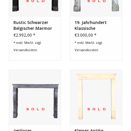
Rustic Schwarzer
19. Jahrhundert
Belgischer Marmor
Klassische
Kamin
Französisch Marmor
€2.992,00 *
€3.000,00 *
Kamin Maske
* exkl. MwSt. zzgl.
* exkl. MwSt. zzgl.
Versandkosten
Versandkosten
zeitloses
Kleines Antike