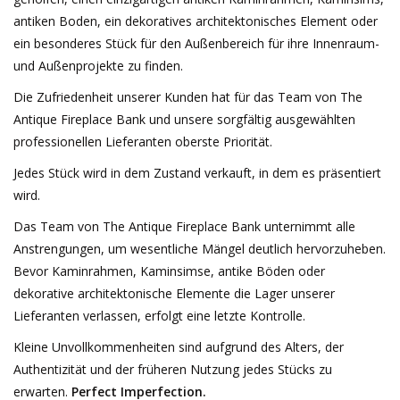
antiken Boden, ein dekoratives architektonisches Element oder
Dekorative Outdoor-
ein besonderes Stück für den Außenbereich für ihre Innenraum-
Elemente
und Außenprojekte zu finden.
Die Zufriedenheit unserer Kunden hat für das Team von The
Böden -Stein-, Terrakotta-
Antique Fireplace Bank und unsere sorgfältig ausgewählten
und Marmor
professionellen Lieferanten oberste Priorität.
Jedes Stück wird in dem Zustand verkauft, in dem es präsentiert
Outlet
wird.
Das Team von The Antique Fireplace Bank unternimmt alle
Zufriedene Kunden
Anstrengungen, um wesentliche Mängel deutlich hervorzuheben.
Bevor Kaminrahmen, Kaminsimse, antike Böden oder
Antiker Marmor
dekorative architektonische Elemente die Lager unserer
Lieferanten verlassen, erfolgt eine letzte Kontrolle.
KI-fähige Datenbank
Kleine Unvollkommenheiten sind aufgrund des Alters, der
Authentizität und der früheren Nutzung jedes Stücks zu
Login
erwarten.
Perfect Imperfection.