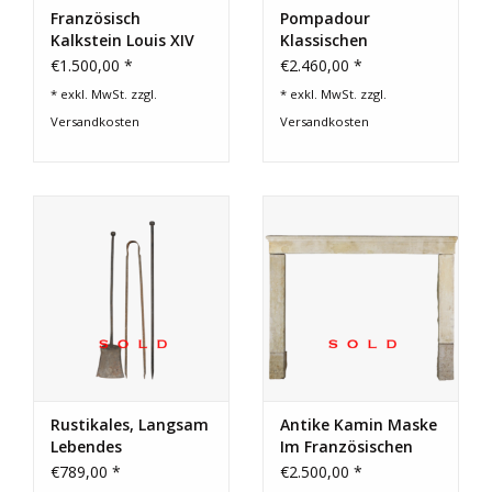
Französisch
Pompadour
Kalkstein Louis XIV
Klassischen
Kaminmaske
Französisch
€1.500,00 *
€2.460,00 *
Interior
Kaminmaske
* exkl. MwSt. zzgl.
* exkl. MwSt. zzgl.
Versandkosten
Versandkosten
Rustikales, Langsam
Antike Kamin Maske
Lebendes
Im Französischen
Kaminbesteck-
Landhausstil Aus
€789,00 *
€2.500,00 *
Ensemble Aus
Kalkstein