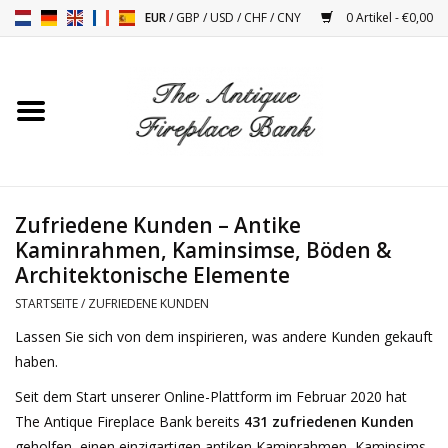
EUR
/
GBP
/
USD
/
CHF
/
CNY
0 Artikel - €0,00
Startseite
Antike Kamine
Kamin Installation und
Zufriedene Kunden – Antike
Decor Zubehör
Kaminrahmen, Kaminsimse, Böden &
Architektonische Elemente
Öfen
STARTSEITE
/
ZUFRIEDENE KUNDEN
Lassen Sie sich von dem inspirieren, was andere Kunden gekauft
Tische
haben.
Seit dem Start unserer Online-Plattform im Februar 2020 hat
Antiquitäten Und Vintage
The Antique Fireplace Bank bereits
431 zufriedenen Kunden
Objekten
geholfen, einen einzigartigen antiken Kaminrahmen, Kaminsims,