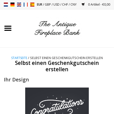
EUR
/
GBP
/
USD
/
CHF
/
CNY
0 Artikel - €0,00
Startseite
Antike Kamine
Kamin Installation und
STARTSEITE
/ SELBST EINEN GESCHENKGUTSCHEIN ERSTELLEN
Decor Zubehör
Selbst einen Geschenkgutschein
erstellen
Öfen
Ihr Design
Tische
Antiquitäten Und Vintage
Objekten