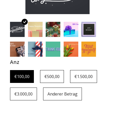
Dekorative Outdoor-
Elemente
Böden -Stein-, Terrakotta-
und Marmor
Outlet
Anz
Zufriedene Kunden
€100,00
€500,00
€1.500,00
Antiker Marmor
€3.000,00
Anderer Betrag
KI-fähige Datenbank
Login