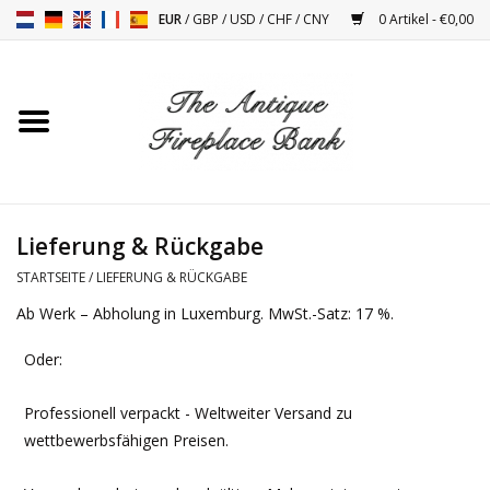
EUR
/
GBP
/
USD
/
CHF
/
CNY
0 Artikel - €0,00
Startseite
Antike Kamine
Kamin Installation und
Lieferung & Rückgabe
Decor Zubehör
STARTSEITE
/
LIEFERUNG & RÜCKGABE
Ab Werk – Abholung in Luxemburg. MwSt.-Satz: 17 %.
Öfen
Oder:
Tische
Professionell verpackt - Weltweiter Versand zu
wettbewerbsfähigen Preisen.
Antiquitäten Und Vintage
Objekten