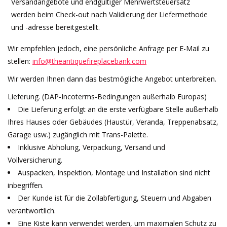
Versandangebote und endgültiger Mehrwertsteuersatz
werden beim Check-out nach Validierung der Liefermethode
Dekorative Outdoor-
und -adresse bereitgestellt.
Elemente
Wir empfehlen jedoch, eine persönliche Anfrage per E-Mail zu
Böden -Stein-, Terrakotta-
stellen:
info@theantiquefireplacebank.com
und Marmor
Wir werden Ihnen dann das bestmögliche Angebot unterbreiten.
Lieferung. (DAP-Incoterms-Bedingungen außerhalb Europas)
Outlet
Die Lieferung erfolgt an die erste verfügbare Stelle außerhalb
Ihres Hauses oder Gebäudes (Haustür, Veranda, Treppenabsatz,
Zufriedene Kunden
Garage usw.) zugänglich mit Trans-Palette.
Inklusive Abholung, Verpackung, Versand und
Antiker Marmor
Vollversicherung.
Auspacken, Inspektion, Montage und Installation sind nicht
inbegriffen.
KI-fähige Datenbank
Der Kunde ist für die Zollabfertigung, Steuern und Abgaben
verantwortlich.
Login
Eine Kiste kann verwendet werden, um maximalen Schutz zu