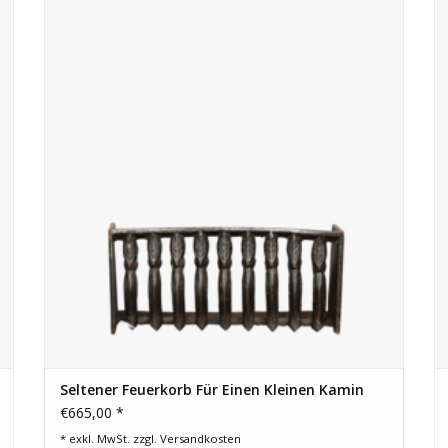
Gusseisenkorb eignet sich perfekt für einen kleinen
Kaminkasten und ist hübsch dekoriert.
ZUM WARENKORB HINZUFÜGEN
Seltener Feuerkorb Für Einen Kleinen Kamin
€665,00 *
* exkl. MwSt. zzgl.
Versandkosten