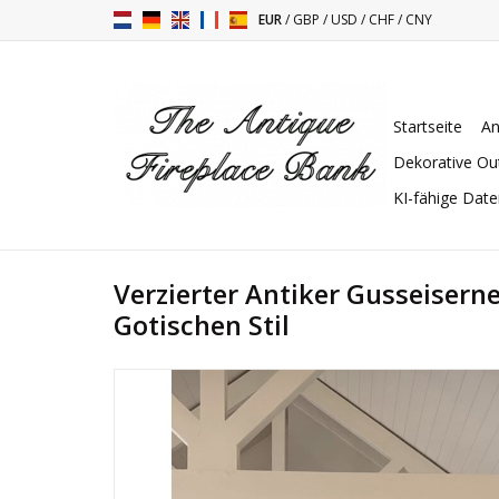
EUR
/
GBP
/
USD
/
CHF
/
CNY
Startseite
An
Dekorative Ou
KI-fähige Dat
Verzierter Antiker Gusseisern
Gotischen Stil