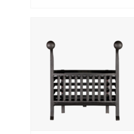
Kohle und Holz Feuerkörbe aus Schmiedeeisen.
ZUM WARENKORB HINZUFÜGEN