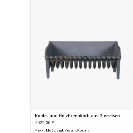
offenen Kamin. Langlebiges Feuerraumzubehör.
ZUM WARENKORB HINZUFÜGEN
Kohle- und Holzbrennkorb aus Gusseisen
€425,00 *
* exkl. MwSt. zzgl.
Versandkosten