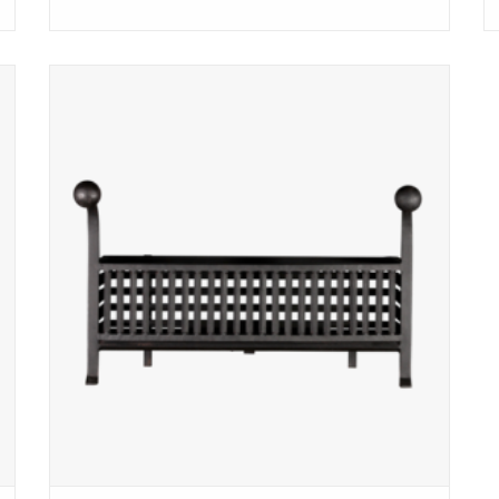
Groß Kohle und Holzkörbe aus Schmiedeeisen.
ZUM WARENKORB HINZUFÜGEN