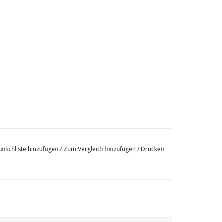
nschliste hinzufügen
/
Zum Vergleich hinzufügen
/
Drucken
Kohle und Holz Feuerkörbe in Gusseisen.