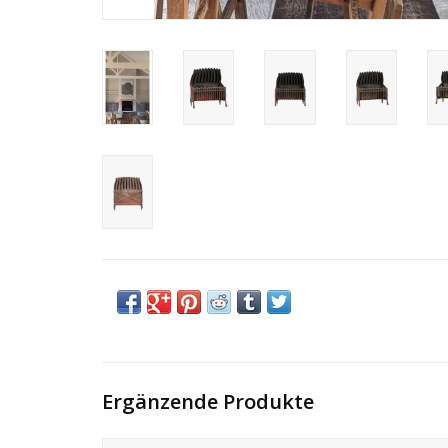
Ergänzende Produkte
Kohle- und Holzkorb aus Gusseisen für die Verbrennung a