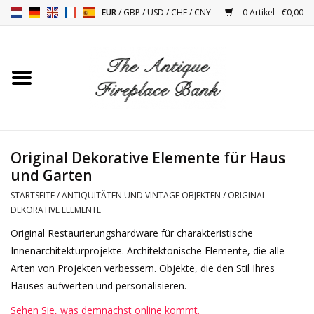
EUR
/
GBP
/
USD
/
CHF
/
CNY
0 Artikel - €0,00
Startseite
Antike Kamine
Kamin Installation und
Original Dekorative Elemente für Haus
Decor Zubehör
und Garten
STARTSEITE
/
ANTIQUITÄTEN UND VINTAGE OBJEKTEN
/
ORIGINAL
Öfen
DEKORATIVE ELEMENTE
Original Restaurierungshardware für charakteristische
Tische
Innenarchitekturprojekte. Architektonische Elemente, die alle
Arten von Projekten verbessern. Objekte, die den Stil Ihres
Antiquitäten Und Vintage
Hauses aufwerten und personalisieren.
Objekten
Sehen Sie, was demnächst online kommt.