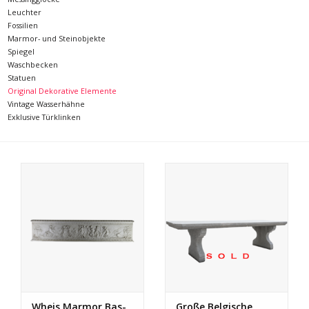
Leuchter
Geschenkkarte kaufen
Fossilien
Marmor- und Steinobjekte
Spiegel
Waschbecken
Statuen
Original Dekorative Elemente
Vintage Wasserhähne
Exklusive Türklinken
Wheis Marmor Bas-
Große Belgische