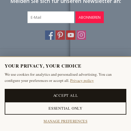
Melden Sie sich für unseren Newsletter an:
ABONNIEREN
Kundendienst
YOUR PRIVACY, YOUR CHOICE
Produkte
We use cookies for analytics and personalised advertising. You can
configure your preferences or accept all.
Privacy policy
Mein Konto
The Antique Fireplace Bank
ACCEPT ALL
ESSENTIAL ONLY
© Copyright 2026 Antike Kamine Bank
MANAGE PREFERENCES