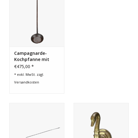
Campagnarde-
Kochpfanne mit
offenem Feuer
€475,00 *
* exkl. MwSt. zzgl.
Versandkosten