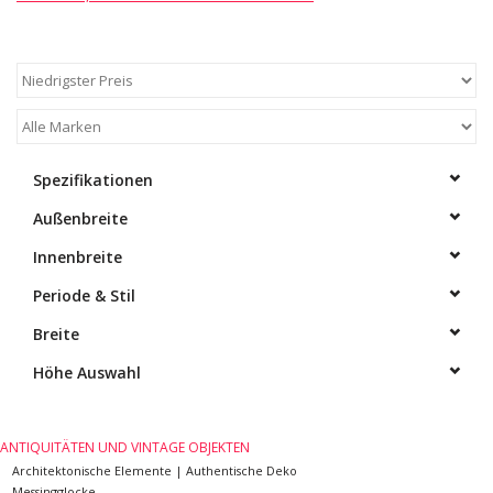
Dekorative Outdoor-
Elemente
Böden -Stein-, Terrakotta-
und Marmor
Spezifikationen
Outlet
Außenbreite
Innenbreite
Zufriedene Kunden
Periode & Stil
Breite
Antiker Marmor
Höhe Auswahl
KI-fähige Datenbank
ANTIQUITÄTEN UND VINTAGE OBJEKTEN
Login
Architektonische Elemente | Authentische Deko
Messingglocke