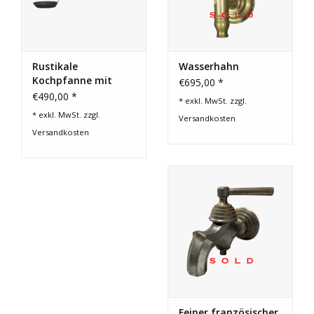
Rustikale
Wasserhahn
Kochpfanne mit
€695,00 *
offenem Feuer
€490,00 *
* exkl. MwSt. zzgl.
* exkl. MwSt. zzgl.
Versandkosten
Versandkosten
Feiner französischer