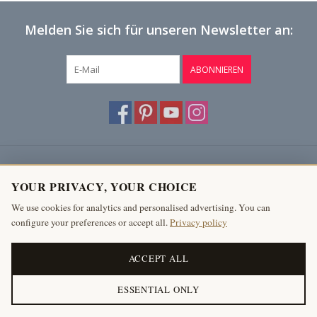
Melden Sie sich für unseren Newsletter an:
ABONNIEREN
Kundendienst
YOUR PRIVACY, YOUR CHOICE
Produkte
We use cookies for analytics and personalised advertising. You can
configure your preferences or accept all.
Privacy policy
Mein Konto
The Antique Fireplace Bank
ACCEPT ALL
ESSENTIAL ONLY
© Copyright 2026 Antike Kamine Bank