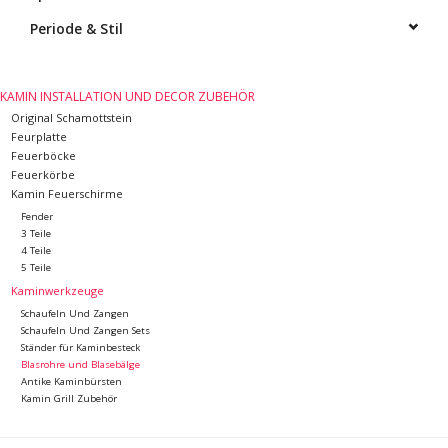
Periode & Stil
Dekorative Outdoor-
Elemente
KAMIN INSTALLATION UND DECOR ZUBEHÖR
Böden -Stein-, Terrakotta-
Original Schamottstein
Feurplatte
und Marmor
Feuerböcke
Feuerkörbe
Kamin Feuerschirme
Outlet
Fender
3 Teile
4 Teile
Zufriedene Kunden
5 Teile
Kaminwerkzeuge
Antiker Marmor
Schaufeln Und Zangen
Schaufeln Und Zangen Sets
Ständer für Kaminbesteck
KI-fähige Datenbank
Blasrohre und Blasebälge
Antike Kaminbürsten
Kamin Grill Zubehör
Login