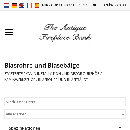
EUR
/
GBP
/
USD
/
CHF
/
CNY
0 Artikel - €0,00
Startseite
Antike Kamine
Kamin Installation und
Blasrohre und Blasebälge
Decor Zubehör
STARTSEITE
/
KAMIN INSTALLATION UND DECOR ZUBEHÖR
/
KAMINWERKZEUGE
/
BLASROHRE UND BLASEBÄLGE
Öfen
Tische
Antiquitäten Und Vintage
Objekten
Spezifikationen