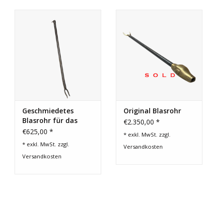
Geschenkkarte kaufen
Geschmiedetes
Original Blasrohr
Blasrohr für das
€2.350,00 *
Kaminfeuer. Bereit
€625,00 *
* exkl. MwSt. zzgl.
für schwere
* exkl. MwSt. zzgl.
Versandkosten
Holzarbeiten
Versandkosten