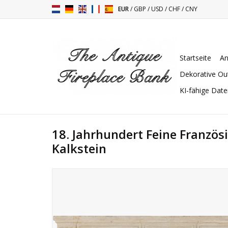
EUR
/
GBP
/
USD
/
CHF
/
CNY
Startseite
An
Dekorative Ou
KI-fähige Dat
18. Jahrhundert Feine Franzö
Kalkstein