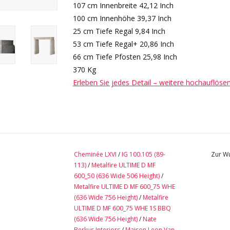
107 cm Innenbreite 42,12 Inch
100 cm Innenhöhe 39,37 Inch
25 cm Tiefe Regal 9,84 Inch
53 cm Tiefe Regal+ 20,86 Inch
66 cm Tiefe Pfosten 25,98 Inch
370 Kg
Erleben Sie jedes Detail – weitere hochauflöse
Cheminée LXVI
/
IG 100.105 (89-
Zur Wu
113)
/
Metalfire ULTIME D MF
600_50 (636 Wide 506 Height)
/
Metalfire ULTIME D MF 600_75 WHE
(636 Wide 756 Height)
/
Metalfire
ULTIME D MF 600_75 WHE 1S BBQ
(636 Wide 756 Height)
/
Nate
Berkus Interiors
/
Maison Leon Van