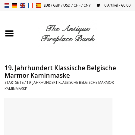
EUR
/
GBP
/
USD
/
CHF
/
CNY
0 Artikel - €0,00
Startseite
Antike Kamine
Kamin Installation und
19. Jahrhundert Klassische Belgische
Decor Zubehör
Marmor Kaminmaske
STARTSEITE
/
19. JAHRHUNDERT KLASSISCHE BELGISCHE MARMOR
Öfen
KAMINMASKE
Tische
Antiquitäten Und Vintage
Objekten