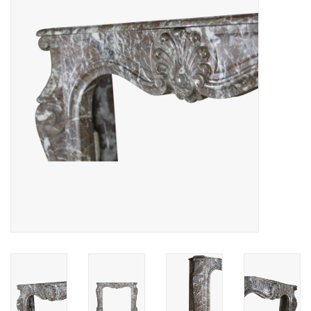
Dekorative Outdoor-
Elemente
Böden -Stein-, Terrakotta-
und Marmor
Outlet
Zufriedene Kunden
Antiker Marmor
KI-fähige Datenbank
Login