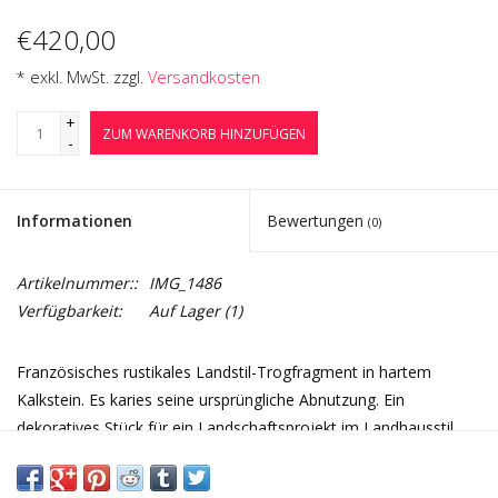
€420,00
* exkl. MwSt. zzgl.
Versandkosten
+
ZUM WARENKORB HINZUFÜGEN
-
Informationen
Bewertungen
(0)
Artikelnummer::
IMG_1486
Verfügbarkeit:
Auf Lager
(1)
Französisches rustikales Landstil-Trogfragment in hartem
Kalkstein. Es karies seine ursprüngliche Abnutzung. Ein
dekoratives Stück für ein Landschaftsprojekt im Landhausstil.
Maße:
185 cm Außenlänge 72,83 Inch