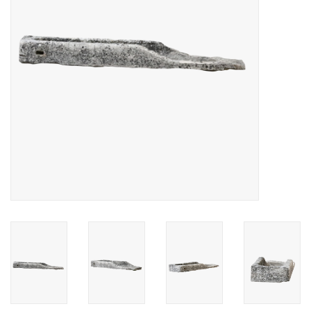
Dekorative Outdoor-
Elemente
Böden -Stein-, Terrakotta-
und Marmor
Outlet
Zufriedene Kunden
Antiker Marmor
KI-fähige Datenbank
Login