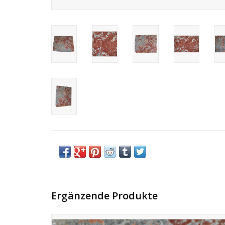
Ergänzende Produkte
Große Platte aus antike Rotem Caunes Marmor, mit den