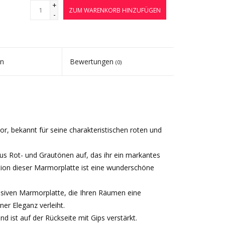
+
ZUM WARENKORB HINZUFÜGEN
-
en
Bewertungen
(0)
, bekannt für seine charakteristischen roten und
aus Rot- und Grautönen auf, das ihr ein markantes
tion dieser Marmorplatte ist eine wunderschöne
lusiven Marmorplatte, die Ihren Räumen eine
r Eleganz verleiht.
d ist auf der Rückseite mit Gips verstärkt.