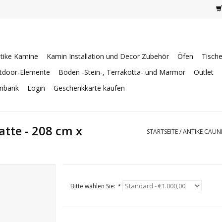
tike Kamine
Kamin Installation und Decor Zubehör
Öfen
Tisch
tdoor-Elemente
Böden -Stein-, Terrakotta- und Marmor
Outlet
enbank
Login
Geschenkkarte kaufen
tte - 208 cm x
STARTSEITE
/
ANTIKE CAUNE
Bitte wählen Sie:
*