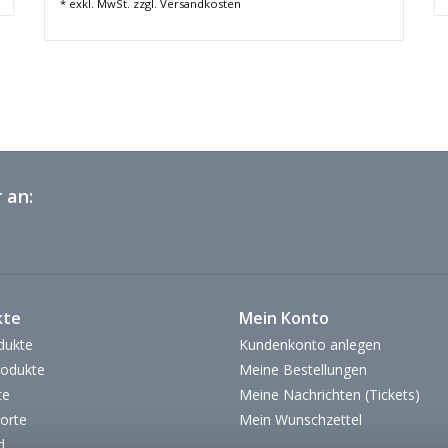
* exkl. MwSt. zzgl.
Versandkosten
 an:
kte
Mein Konto
dukte
Kundenkonto anlegen
odukte
Meine Bestellungen
te
Meine Nachrichten (Tickets)
orte
Mein Wunschzettel
d