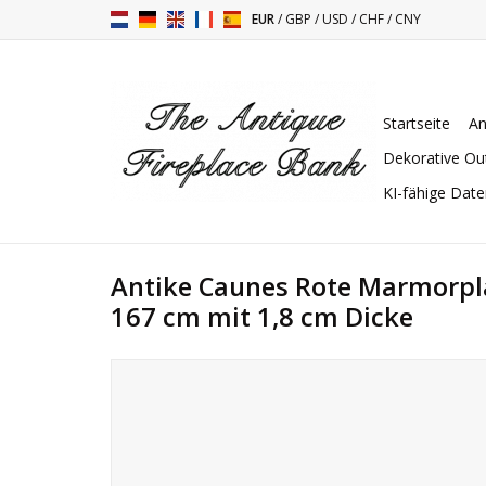
EUR
/
GBP
/
USD
/
CHF
/
CNY
Startseite
An
Dekorative Ou
KI-fähige Dat
Antike Caunes Rote Marmorpla
167 cm mit 1,8 cm Dicke