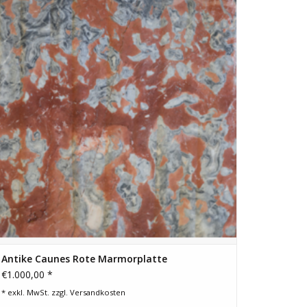
Maßen 150 cm x 105 cm und einer Dicke von 1,8 cm.
ZUM WARENKORB HINZUFÜGEN
Antike Caunes Rote Marmorplatte
€1.000,00 *
* exkl. MwSt. zzgl.
Versandkosten