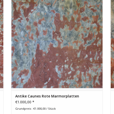
Maßen 208 cm x 165 cm und einer Dicke von 1,8 cm.
ZUM WARENKORB HINZUFÜGEN
Antike Caunes Rote Marmorplatten
€1.000,00 *
Grundpreis : €1.000,00 / Stück