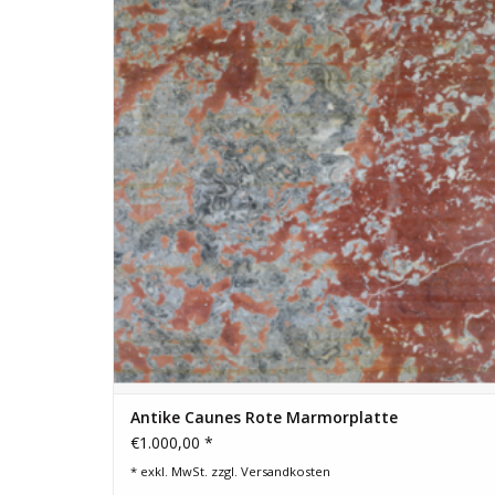
Maßen 208 cm x 167 cm und einer Dicke von 1,8 cm.
ZUM WARENKORB HINZUFÜGEN
Antike Caunes Rote Marmorplatte
€1.000,00 *
* exkl. MwSt. zzgl.
Versandkosten