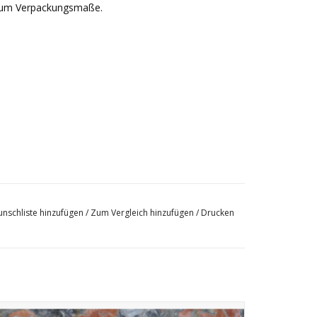
ch um Verpackungsmaße.
nschliste hinzufügen
/
Zum Vergleich hinzufügen
/
Drucken
Große Platten aus antike Rotem Caunes Marmor, mit den