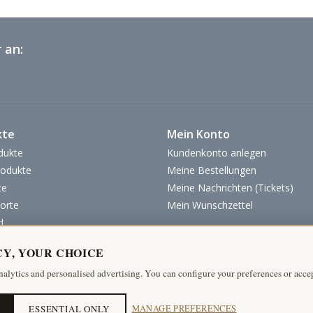
 an:
kte
Mein Konto
dukte
Kundenkonto anlegen
odukte
Meine Bestellungen
te
Meine Nachrichten (Tickets)
orte
Mein Wunschzettel
d
CY, YOUR CHOICE
nalytics and personalised advertising. You can configure your preferences or accep
ESSENTIAL ONLY
MANAGE PREFERENCES