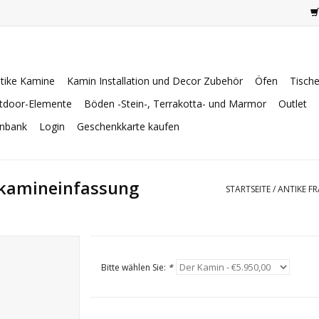
tike Kamine
Kamin Installation und Decor Zubehör
Öfen
Tisch
tdoor-Elemente
Böden -Stein-, Terrakotta- und Marmor
Outlet
enbank
Login
Geschenkkarte kaufen
inkamineinfassung
STARTSEITE
/
ANTIKE F
Bitte wählen Sie:
*