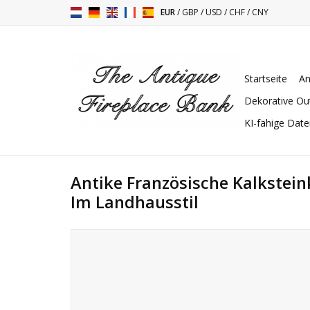
EUR
/
GBP
/
USD
/
CHF
/
CNY
Startseite
An
Dekorative Ou
KI-fähige Dat
Antike Französische Kalkste
Im Landhausstil