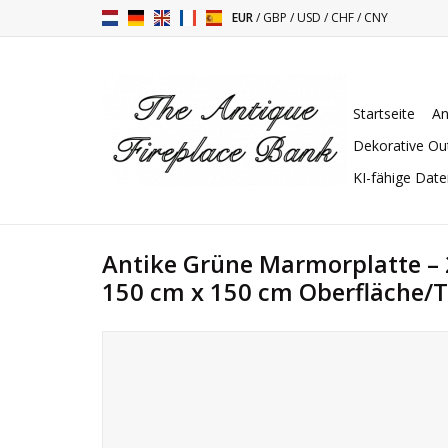
EUR
/
GBP
/
USD
/
CHF
/
CNY
Startseite
An
Dekorative Ou
KI-fähige Dat
Antike Grüne Marmorplatte – 
150 cm x 150 cm Oberfläche/T