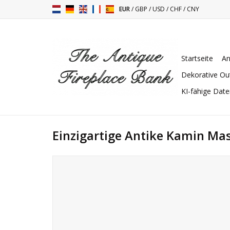
EUR
/
GBP
/
USD
/
CHF
/
CNY
Startseite
An
Dekorative Ou
KI-fähige Dat
Einzigartige Antike Kamin Ma