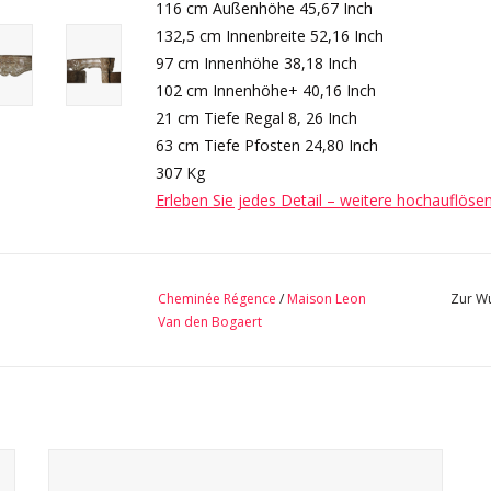
116 cm Außenhöhe 45,67 Inch
132,5 cm Innenbreite 52,16 Inch
97 cm Innenhöhe 38,18 Inch
102 cm Innenhöhe+ 40,16 Inch
21 cm Tiefe Regal 8, 26 Inch
63 cm Tiefe Pfosten 24,80 Inch
307 Kg
Erleben Sie jedes Detail – weitere hochauflöse
Cheminée Régence
/
Maison Leon
Zur Wu
Van den Bogaert
Außergewöhnliche französische Kaminverkleidung aus
Beaujolais-Kalkstein für maßgeschneiderte