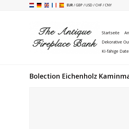
EUR
/
GBP
/
USD
/
CHF
/
CNY
Startseite
An
Dekorative Ou
KI-fähige Dat
Bolection Eichenholz Kaminm