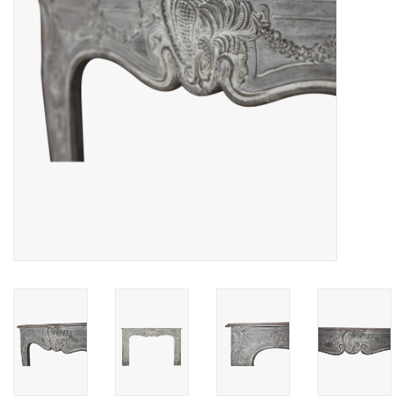
Dekorative Outdoor-
Elemente
Böden -Stein-, Terrakotta-
und Marmor
Outlet
Zufriedene Kunden
Antiker Marmor
KI-fähige Datenbank
Login