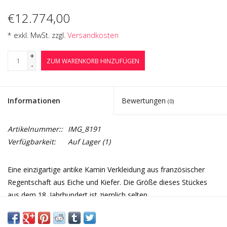
€12.774,00
* exkl. MwSt. zzgl.
Versandkosten
+
ZUM WARENKORB HINZUFÜGEN
-
Informationen
Bewertungen
(0)
Artikelnummer::
IMG_8191
Verfügbarkeit:
Auf Lager
(1)
Eine einzigartige antike Kamin Verkleidung aus französischer
Regentschaft aus Eiche und Kiefer. Die Größe dieses Stückes
aus dem 18. Jahrhundert ist ziemlich selten.
Maße:
181 cm Außenbreite 71,26 Inch