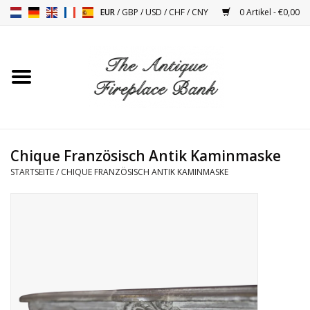
EUR
/
GBP
/
USD
/
CHF
/
CNY
0 Artikel - €0,00
Startseite
Antike Kamine
Kamin Installation und
Chique Französisch Antik Kaminmaske
Decor Zubehör
STARTSEITE
/
CHIQUE FRANZÖSISCH ANTIK KAMINMASKE
Öfen
Tische
Antiquitäten Und Vintage
Objekten