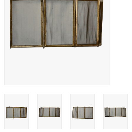
Dekorative Outdoor-
Elemente
Böden -Stein-, Terrakotta-
und Marmor
Outlet
Zufriedene Kunden
Antiker Marmor
KI-fähige Datenbank
Login