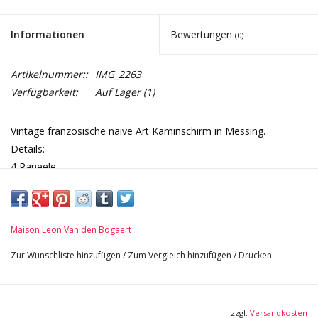
Informationen
Bewertungen
(0)
Artikelnummer::
IMG_2263
Verfügbarkeit:
Auf Lager
(1)
Vintage französische naive Art Kaminschirm in Messing.
Details:
4 Paneele
49 cm Höhe 19,29 Inch
33 cm Breit 12,99 Inch
2 Kg
Maison Leon Van den Bogaert
Zur Wunschliste hinzufügen
/
Zum Vergleich hinzufügen
/
Drucken
zzgl.
Versandkosten