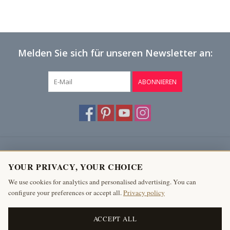
Melden Sie sich für unseren Newsletter an:
ABONNIEREN
Kundendienst
YOUR PRIVACY, YOUR CHOICE
Produkte
We use cookies for analytics and personalised advertising. You can
configure your preferences or accept all.
Privacy policy
Mein Konto
The Antique Fireplace Bank
ACCEPT ALL