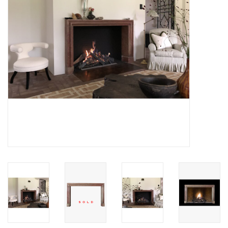
Dekorative Outdoor-
Elemente
Böden -Stein-, Terrakotta-
und Marmor
Outlet
Zufriedene Kunden
Antiker Marmor
KI-fähige Datenbank
Login