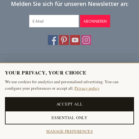
Melden Sie sich für unseren Newsletter an:
ABONNIEREN
Kundendienst
YOUR PRIVACY, YOUR CHOICE
Produkte
We use cookies for analytics and personalised advertising. You can
configure your preferences or accept all.
Privacy policy
Mein Konto
The Antique Fireplace Bank
ACCEPT ALL
ESSENTIAL ONLY
© Copyright 2026 Antike Kamine Bank
MANAGE PREFERENCES