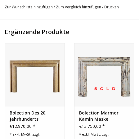
31 cm Tiefe Pfosten 12,20 Inch
Zur Wunschliste hinzufügen
/
Zum Vergleich hinzufügen
/
Drucken
325 Kg
Erleben Sie jedes Detail – weitere hochauflösende Bilder hier →
Ergänzende Produkte
Bolection Des 20.
Bolection Marmor
Jahrhunderts
Kamin Maske
Kaminmaske
€12.970,00 *
€13.750,00 *
* exkl. MwSt. zzgl.
* exkl. MwSt. zzgl.