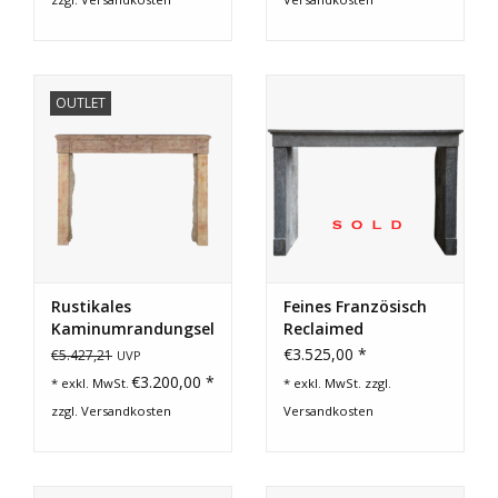
OUTLET
Rustikales
Feines Französisch
Kaminumrandungselement
Reclaimed
Aus Stein Aus Dem
Kaminmaske
€3.525,00 *
€5.427,21
UVP
18.
€3.200,00 *
* exkl. MwSt.
* exkl. MwSt. zzgl.
zzgl.
Versandkosten
Versandkosten