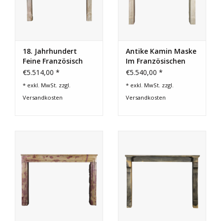
18. Jahrhundert
Antike Kamin Maske
Feine Französisch
Im Französischen
Kamin Im Kalkstein
Landhausstil
€5.514,00 *
€5.540,00 *
* exkl. MwSt. zzgl.
* exkl. MwSt. zzgl.
Versandkosten
Versandkosten