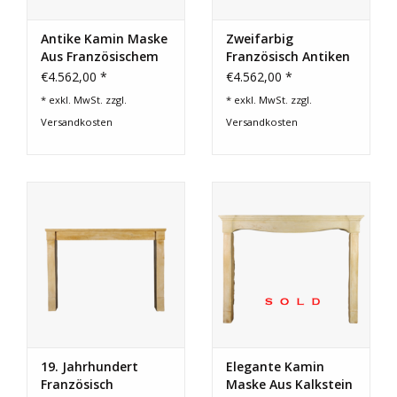
Antike Kamin Maske
Zweifarbig
Aus Französischem
Französisch Antiken
Kalkstein
Stein Kamin
€4.562,00 *
€4.562,00 *
* exkl. MwSt. zzgl.
* exkl. MwSt. zzgl.
Versandkosten
Versandkosten
19. Jahrhundert
Elegante Kamin
Französisch
Maske Aus Kalkstein