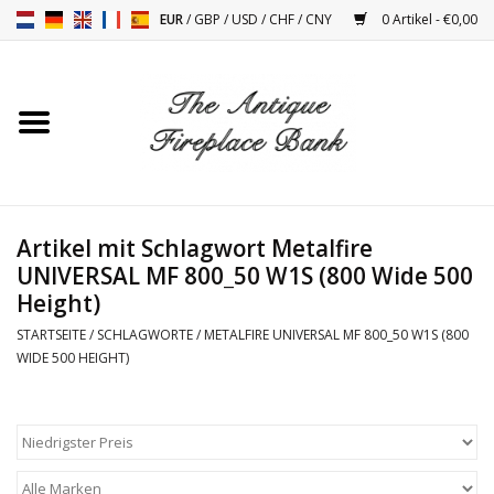
EUR
/
GBP
/
USD
/
CHF
/
CNY
0 Artikel - €0,00
Startseite
Antike Kamine
Kamin Installation und
Artikel mit Schlagwort Metalfire
Decor Zubehör
UNIVERSAL MF 800_50 W1S (800 Wide 500
Height)
Öfen
STARTSEITE
/
SCHLAGWORTE
/
METALFIRE UNIVERSAL MF 800_50 W1S (800
WIDE 500 HEIGHT)
Tische
Antiquitäten Und Vintage
Objekten