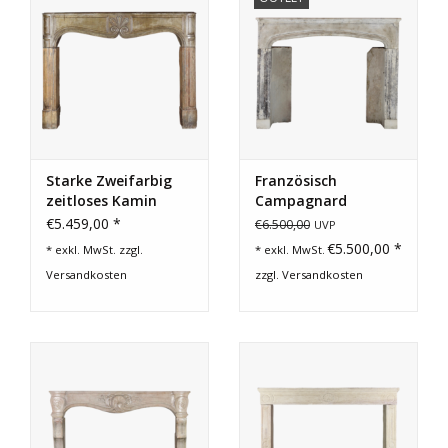
Starke Zweifarbig
Französisch
zeitloses Kamin
Campagnard
Verkleidung
Kalkstein
€5.459,00 *
€6.500,00
UVP
Kaminmaske
€5.500,00 *
* exkl. MwSt. zzgl.
* exkl. MwSt.
Versandkosten
zzgl.
Versandkosten