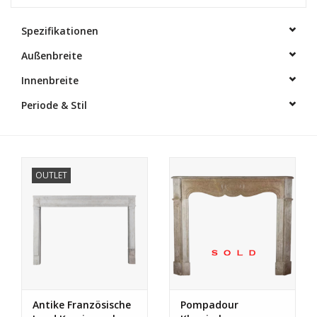
Dekorative Outdoor-
Spezifikationen
Elemente
Außenbreite
Innenbreite
Böden -Stein-, Terrakotta-
und Marmor
Periode & Stil
Outlet
OUTLET
Zufriedene Kunden
Antiker Marmor
KI-fähige Datenbank
Login
Antike Französische
Pompadour