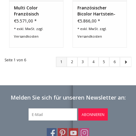
Multi Color
Französischer
Französisch
Bicolor Hartstein-
Jahrgang
Kamin
€5.571,00 *
€5.866,00 *
Kaminmaske
* exkl. MwSt. zzgl.
* exkl. MwSt. zzgl.
Versandkosten
Versandkosten
Seite 1 von 6
1
2
3
4
5
6
Melden Sie sich für unseren Newsletter an:
ABONNIEREN