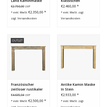
Land Kaminmaske
Klassischen
für einem Kleines
Französisch
€2.460,00 *
€2.750,00
UVP
Geschenkkarte kaufen
Budget
Kaminmaske
€2.350,00 *
* exkl. MwSt.
* exkl. MwSt. zzgl.
zzgl.
Versandkosten
Versandkosten
OUTLET
Französischer
Antike Kamin Maske
zeitloser rustikaler
In Stein
Bicolor-Stein-Kamin
€2.933,00 *
€4.635,04
UVP
€2.500,00 *
* exkl. MwSt.
* exkl. MwSt. zzgl.
zzgl.
Versandkosten
Versandkosten