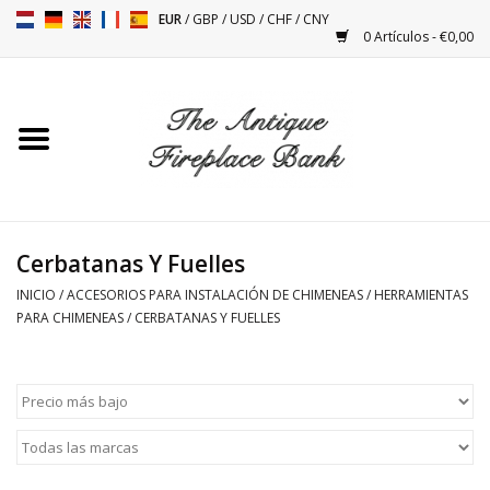
EUR
/
GBP
/
USD
/
CHF
/
CNY
0 Artículos - €0,00
Inicio
Chimeneas Antiguas
Accesorios Para Instalación
De Chimeneas
Cerbatanas Y Fuelles
INICIO
/
ACCESORIOS PARA INSTALACIÓN DE CHIMENEAS
/
HERRAMIENTAS
Estufas
PARA CHIMENEAS
/
CERBATANAS Y FUELLES
Mesas
Antigüedades Y Vintage