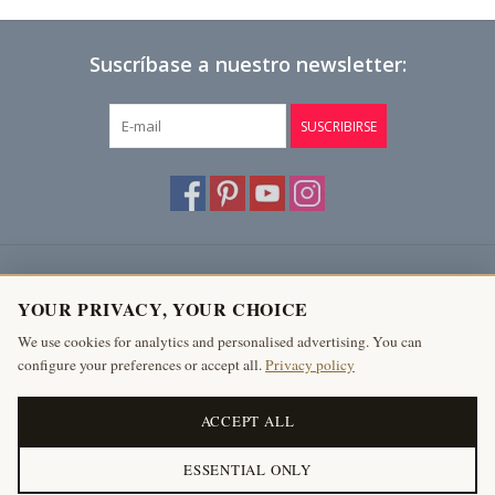
Suscríbase a nuestro newsletter:
SUSCRIBIRSE
Atención al cliente
YOUR PRIVACY, YOUR CHOICE
Productos
We use cookies for analytics and personalised advertising. You can
configure your preferences or accept all.
Privacy policy
Mi cuenta
The Antique Fireplace Bank
ACCEPT ALL
ESSENTIAL ONLY