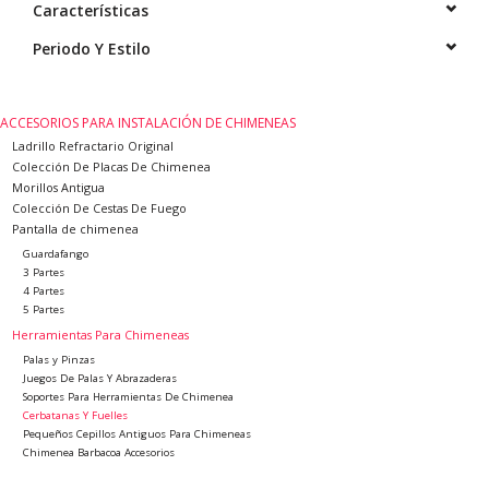
Características
Elementos Decorativos De
Exterior
Periodo Y Estilo
Suelos De Piedra, Terracota
ACCESORIOS PARA INSTALACIÓN DE CHIMENEAS
Y Mármol
Ladrillo Refractario Original
Colección De Placas De Chimenea
Outlet
Morillos Antigua
Colección De Cestas De Fuego
Pantalla de chimenea
Clientes Satisfechos
Guardafango
3 Partes
4 Partes
Mármoles Antiguos
5 Partes
Herramientas Para Chimeneas
Palas y Pinzas
Base de datos IA
Juegos De Palas Y Abrazaderas
Soportes Para Herramientas De Chimenea
Cerbatanas Y Fuelles
login
Pequeños Cepillos Antiguos Para Chimeneas
Chimenea Barbacoa Accesorios