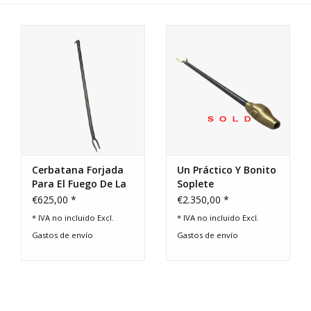
Comprar tarjeta regalo
Cerbatana Forjada
Un Práctico Y Bonito
Para El Fuego De La
Soplete
Chimenea. Listo
€625,00 *
€2.350,00 *
Para Trabajos
* IVA no incluido Excl.
* IVA no incluido Excl.
Pesados
Gastos de envío
Gastos de envío