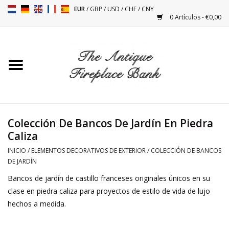
EUR
/
GBP
/
USD
/
CHF
/
CNY
0 Artículos - €0,00
Inicio
Chimeneas Antiguas
Accesorios Para Instalación
De Chimeneas
Colección De Bancos De Jardín En Piedra
Caliza
Estufas
INICIO
/
ELEMENTOS DECORATIVOS DE EXTERIOR
/
COLECCIÓN DE BANCOS
DE JARDÍN
Mesas
Bancos de jardín de castillo franceses originales únicos en su
clase en piedra caliza para proyectos de estilo de vida de lujo
hechos a medida.
Antigüedades Y Vintage