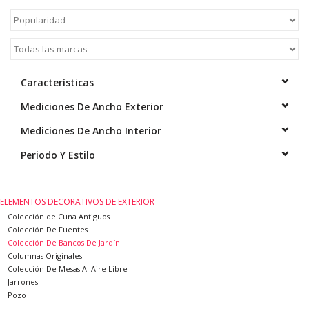
Elementos Decorativos De
Exterior
Suelos De Piedra, Terracota
Y Mármol
Características
Mediciones De Ancho Exterior
Outlet
Mediciones De Ancho Interior
Periodo Y Estilo
Clientes Satisfechos
Mármoles Antiguos
ELEMENTOS DECORATIVOS DE EXTERIOR
Colección de Cuna Antiguos
Colección De Fuentes
Base de datos IA
Colección De Bancos De Jardín
Columnas Originales
Colección De Mesas Al Aire Libre
login
Jarrones
Pozo