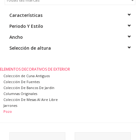
Elementos Decorativos De
Exterior
Características
Periodo Y Estilo
Suelos De Piedra, Terracota
Y Mármol
Ancho
Selección de altura
Outlet
ELEMENTOS DECORATIVOS DE EXTERIOR
Clientes Satisfechos
Colección de Cuna Antiguos
Colección De Fuentes
Colección De Bancos De Jardín
Mármoles Antiguos
Columnas Originales
Colección De Mesas Al Aire Libre
Jarrones
Base de datos IA
Pozo
login