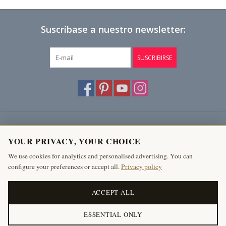
Suscríbase a nuestro newsletter:
SUSCRIBIRSE
Atención al cliente
YOUR PRIVACY, YOUR CHOICE
Productos
We use cookies for analytics and personalised advertising. You can
configure your preferences or accept all.
Privacy policy
Mi cuenta
The Antique Fireplace Bank
ACCEPT ALL
ESSENTIAL ONLY