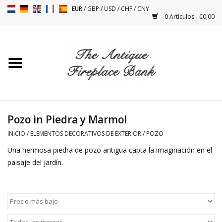
EUR
/
GBP
/
USD
/
CHF
/
CNY
0 Artículos - €0,00
Inicio
Chimeneas Antiguas
Accesorios Para Instalación
De Chimeneas
Pozo in Piedra y Marmol
INICIO
/
ELEMENTOS DECORATIVOS DE EXTERIOR
/
POZO
Estufas
Una hermosa piedra de pozo antigua capta la imaginación en el
paisaje del jardín.
Mesas
Antigüedades Y Vintage