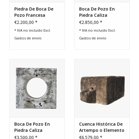
Piedra De Boca De
Boca De Pozo En
Pozo Francesa
Piedra Caliza
Recuperada
€2.200,00 *
€2.850,00 *
* IVA no incluido Excl.
* IVA no incluido Excl.
Gastos de envío
Gastos de envío
Boca De Pozo En
Cuenca Histórica De
Piedra Caliza
Artempo o Elemento
de Fuente
€3.500,00 *
€6.579,00 *