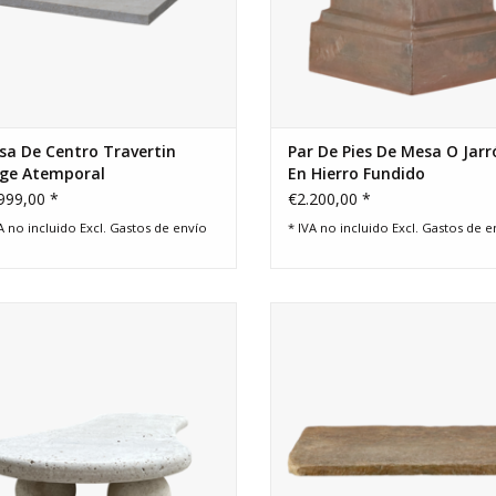
sa De Centro Travertin
Par De Pies De Mesa O Jarr
ige Atemporal
En Hierro Fundido
999,00 *
€2.200,00 *
A no incluido Excl.
Gastos de envío
* IVA no incluido Excl.
Gastos de e
o de mesa fuera de serie. Auténtico
Losa de piedra brutalista para un 
eño orgánico en piedra natural de
de mesa de centro de vida lenta.
color beige duro.
piedra del Mosela tiene un color 
original.
AÑADIR A LA CESTA
AÑADIR A LA CESTA