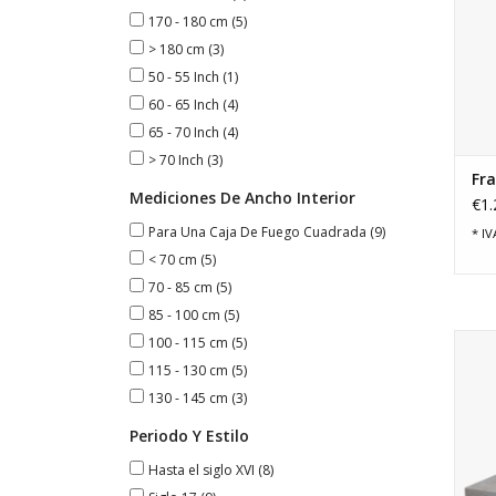
170 - 180 cm
(5)
> 180 cm
(3)
50 - 55 Inch
(1)
60 - 65 Inch
(4)
65 - 70 Inch
(4)
> 70 Inch
(3)
Fr
Mediciones De Ancho Interior
€1.
Para Una Caja De Fuego Cuadrada
(9)
* IV
< 70 cm
(5)
70 - 85 cm
(5)
85 - 100 cm
(5)
Tab
100 - 115 cm
(5)
115 - 130 cm
(5)
130 - 145 cm
(3)
Periodo Y Estilo
Hasta el siglo XVI
(8)