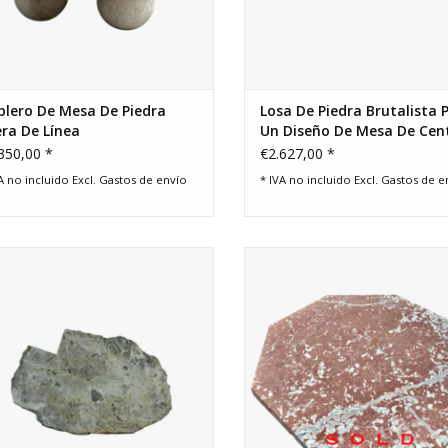
blero De Mesa De Piedra
Losa De Piedra Brutalista 
ra De Línea
Un Diseño De Mesa De Cen
De Vida Lenta
350,00 *
€2.627,00 *
A no incluido Excl.
Gastos de envío
* IVA no incluido Excl.
Gastos de e
ragmento raro de mármol verde
Octagonal Mesa De Mármol Fra
guo 119 x 77 cm con forma orgánica,
Antiguo Languedoc Rouge.
undidad mineral y huellas históricas.
Tablero de mesa lujo.
AÑADIR A LA CESTA