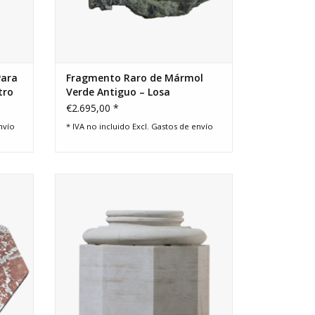
Para
Fragmento Raro de Mármol
tro
Verde Antiguo – Losa
Escultural 129 cm
€2.695,00 *
nvío
* IVA no incluido Excl.
Gastos de envío
ncés
Una base de piedra caliza francesa de
una columna que se puede utilizar como
base de una mesa o para montar una
obra de arte.
AÑADIR A LA CESTA