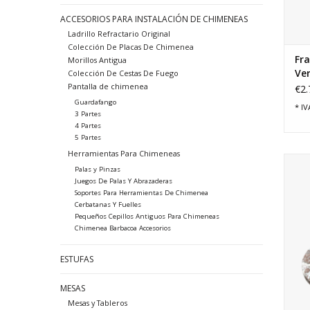
ACCESORIOS PARA INSTALACIÓN DE CHIMENEAS
Ladrillo Refractario Original
Colección De Placas De Chimenea
Fr
Morillos Antigua
Ver
Colección De Cestas De Fuego
Me
Pantalla de chimenea
€2.
Guardafango
* IV
3 Partes
4 Partes
5 Partes
Herramientas Para Chimeneas
Tabl
Palas y Pinzas
de
Juegos De Palas Y Abrazaderas
Soportes Para Herramientas De Chimenea
Cerbatanas Y Fuelles
Pequeños Cepillos Antiguos Para Chimeneas
Chimenea Barbacoa Accesorios
ESTUFAS
MESAS
Mesas y Tableros