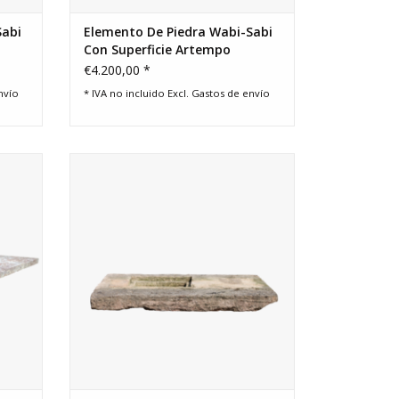
Sabi
Elemento De Piedra Wabi-Sabi
Con Superficie Artempo
€4.200,00 *
nvío
* IVA no incluido Excl.
Gastos de envío
o para
Original losa dura de piedra caliza
vintage perfecta para un concepto de
diseño interior rústico Wabi Sabi o fuego
central.
AÑADIR A LA CESTA