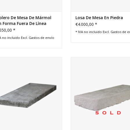
blero De Mesa De Mármol
Losa De Mesa En Piedra
 Forma Fuera De Línea
€4.000,00 *
650,00 *
* IVA no incluido Excl.
Gastos de e
A no incluido Excl.
Gastos de envío
 antigua rectangular de piedra azul
Pieza rectangular en piedra ca
 para un tablero original o un estilo
francesa recuperada con estru
esa flotante con detalles arttempo.
original y desgaste arttempo. B
chimenea estilo Wabi-Sabi Slow-Li
AÑADIR A LA CESTA
Axel-Vervoordt.