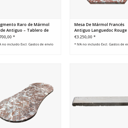
agmento Raro de Mármol
Mesa De Mármol Francés
de Antiguo – Tablero de
Antiguo Languedoc Rouge
sa 119 cm
700,00 *
€3.250,00 *
A no incluido Excl.
Gastos de envío
* IVA no incluido Excl.
Gastos de e
ero fuera de línea en mármol belga
Losa de piedra caliza vintage ll
 las Ardenas para un proyecto de
carácter.
interiorismo original.
AÑADIR A LA CESTA
AÑADIR A LA CESTA