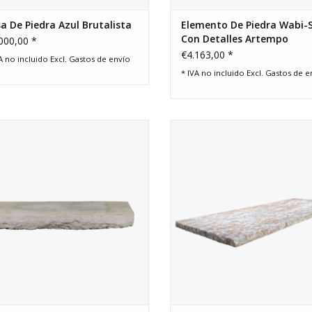
a De Piedra Azul Brutalista
Elemento De Piedra Wabi-
Con Detalles Artempo
000,00 *
€4.163,00 *
A no incluido Excl.
Gastos de envío
* IVA no incluido Excl.
Gastos de e
osa rectangular de piedra caliza
Original losa de mármol antigu
gua recuperada. Interior estilo Wabi-
pared o mesa de café.
bi-Slow-Living de Axel-Vervoordt.
AÑADIR A LA CESTA
AÑADIR A LA CESTA