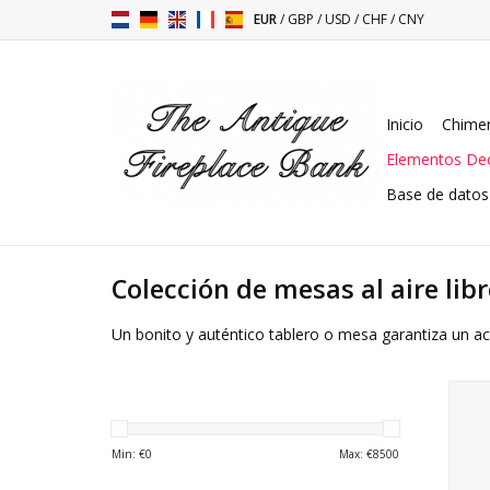
EUR
/
GBP
/
USD
/
CHF
/
CNY
Inicio
Chimen
Elementos Dec
Base de datos
Colección de mesas al aire libr
Un bonito y auténtico tablero o mesa garantiza un aca
Me
Min: €
0
Max: €
8500