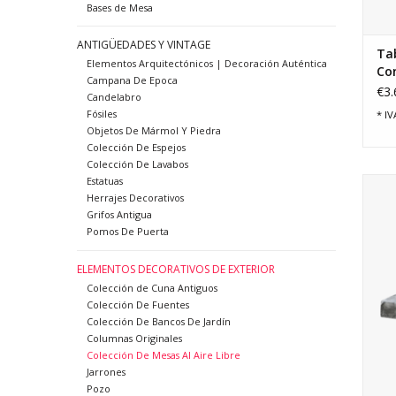
Bases de Mesa
ANTIGÜEDADES Y VINTAGE
Ta
Elementos Arquitectónicos | Decoración Auténtica
Con
Campana De Epoca
€3.
Candelabro
Fósiles
* IV
Objetos De Mármol Y Piedra
Colección De Espejos
Colección De Lavabos
Estatuas
Losa
Herrajes Decorativos
belga
Grifos Antigua
de m
Pomos De Puerta
ELEMENTOS DECORATIVOS DE EXTERIOR
Colección de Cuna Antiguos
Colección De Fuentes
Colección De Bancos De Jardín
Columnas Originales
Colección De Mesas Al Aire Libre
Jarrones
Pozo