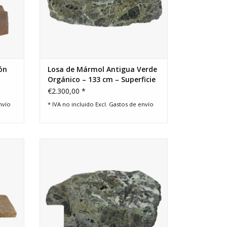
ón
Losa de Mármol Antigua Verde
Orgánico – 133 cm – Superficie
Envejecida
€2.300,00 *
nvío
* IVA no incluido Excl.
Gastos de envío
diseño
Fragmento raro de mármol verde
 Esta
antiguo (129 × 78 cm) con profundidad
terroso
mineral oliva-gris. Una pieza
arquitectónica única y lujosa.
AÑADIR A LA CESTA