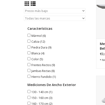
Características
Mármol
(6)
Caliza
(12)
Mes
Piedra Dura
(9)
Bel
Blanca
(4)
€0,
Color
(5)
* IV
Frentes Rectos
(9)
Jambas Rectas
(8)
Hierro Fundido
(1)
E
pe
Mediciones De Ancho Exterior
com
130 - 140 cm
(1)
150 - 160 cm
(3)
160 - 170 cm
(2)