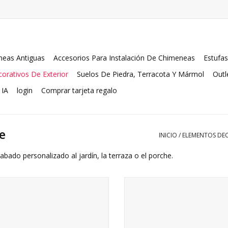
eas Antiguas
Accesorios Para Instalación De Chimeneas
Estufas
orativos De Exterior
Suelos De Piedra, Terracota Y Mármol
Outl
 IA
login
Comprar tarjeta regalo
e
INICIO
/
ELEMENTOS DEC
bado personalizado al jardín, la terraza o el porche.
sa de exterior Grand Belgian Bleu
Tablero rústico bicolor.
Stone en estilo LXIV atemporal.
AÑADIR A LA CESTA