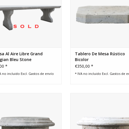
a Al Aire Libre Grand
Tablero De Mesa Rústico
gian Bleu Stone
Bicolor
00 *
€350,00 *
A no incluido Excl.
Gastos de envío
* IVA no incluido Excl.
Gastos de e
l fragmento de columna funciona
El fragmento de columna func
rfecto para la base de la mesa o
perfecto para la base de la me
o parte de un elemento decorativo
como parte de un elemento deco
superior del paisaje.
superior del paisaje.
AÑADIR A LA CESTA
AÑADIR A LA CESTA