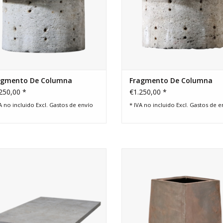
agmento De Columna
Fragmento De Columna
250,00 *
€1.250,00 *
A no incluido Excl.
Gastos de envío
* IVA no incluido Excl.
Gastos de e
lero de mesa de centro rectangular
Par de pies de mesa o jarrón en 
en el intemporal color beige.
fundido.
AÑADIR A LA CESTA
AÑADIR A LA CESTA