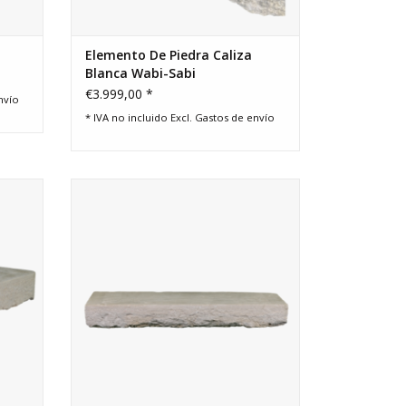
Elemento De Piedra Caliza
Blanca Wabi-Sabi
€3.999,00 *
nvío
* IVA no incluido Excl.
Gastos de envío
liza
Losa rectangular de piedra caliza
ctura
antigua perfecta para una mesa original
ase de
o una base de chimenea estilo Axel-
ving de
Vervoordt-Wabi-Sabi.
AÑADIR A LA CESTA