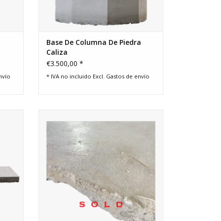
Base De Columna De Piedra
Caliza
€3.500,00 *
nvío
* IVA no incluido Excl.
Gastos de envío
ena de
Losa rectangular de piedra caliza. Ideal
para sobremesa. Elemento decorativo
estilo Wabi-Sabi.