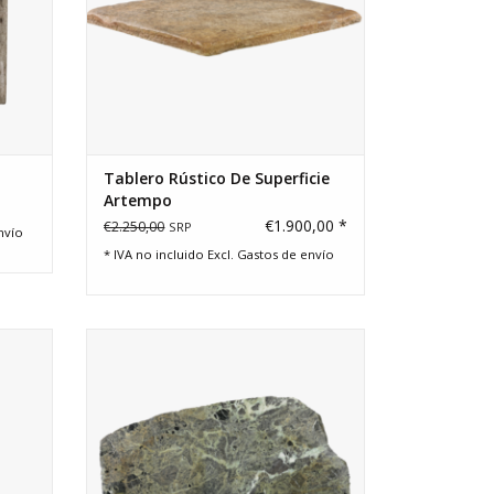
Tablero Rústico De Superficie
Artempo
€1.900,00 *
€2.250,00
SRP
nvío
* IVA no incluido Excl.
Gastos de envío
hierro
Losa antigua de mármol verde 133x84
cm con forma orgánica y superficie
envejecida. Ideal como mesa de centro,
escritorio o arte mural.
AÑADIR A LA CESTA