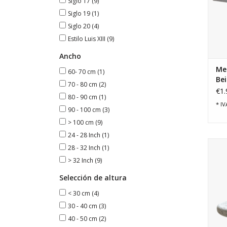
Siglo 17
(9)
Siglo 19
(1)
Siglo 20
(4)
Estilo Luis XIII
(9)
Ancho
Me
60- 70 cm
(1)
Be
70 - 80 cm
(2)
€1.
80 - 90 cm
(1)
* IV
90 - 100 cm
(3)
> 100 cm
(9)
24 - 28 Inch
(1)
Plat
28 - 32 Inch
(1)
dis
> 32 Inch
(9)
Selección de altura
< 30 cm
(4)
30 - 40 cm
(3)
40 - 50 cm
(2)