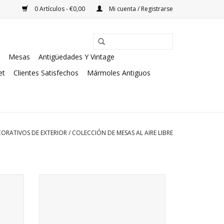
0 Artículos - €0,00
Mi cuenta / Registrarse
Mesas
Antigüedades Y Vintage
et
Clientes Satisfechos
Mármoles Antiguos
ORATIVOS DE EXTERIOR
/
COLECCIÓN DE MESAS AL AIRE LIBRE
Elemento rústico francés recuperado
que se puede utilizar para una mesa de
servicio en una pared.
AÑADIR A LA CESTA