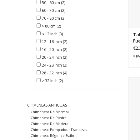
50 - 60 cm
(2)
60 - 70 cm
(2)
70 - 80 cm
(3)
> 80 cm
(2)
< 12 Inch
(3)
Ta
Fue
12 - 16 Inch
(2)
€2.
16 - 20 Inch
(2)
* IV
20 - 24 Inch
(2)
24 - 28 Inch
(2)
28 - 32 Inch
(4)
F
> 32 Inch
(2)
anti
prof
CHIMENEAS ANTIGUAS
Chimeneas De Mármol
Chimeneas De Piedra
Chimeneas De Madera
Chimeneas Pompadour Francesas
Chimeneas Régence Estilo