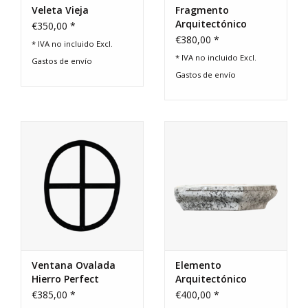
Veleta Vieja
Fragmento
Arquitectónico
€350,00 *
€380,00 *
* IVA no incluido Excl.
* IVA no incluido Excl.
Gastos de envío
Gastos de envío
Ventana Ovalada
Elemento
Hierro Perfect
Arquitectónico
Imperfect – 32×26,5
Recuperado
€385,00 *
€400,00 *
cm