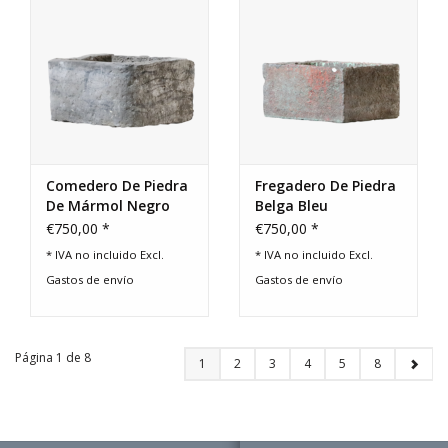
Comedero De Piedra
Fregadero De Piedra
De Mármol Negro
Belga Bleu
Belga
€750,00 *
€750,00 *
* IVA no incluido Excl.
* IVA no incluido Excl.
Gastos de envío
Gastos de envío
Página 1 de 8
1
2
3
4
5
8