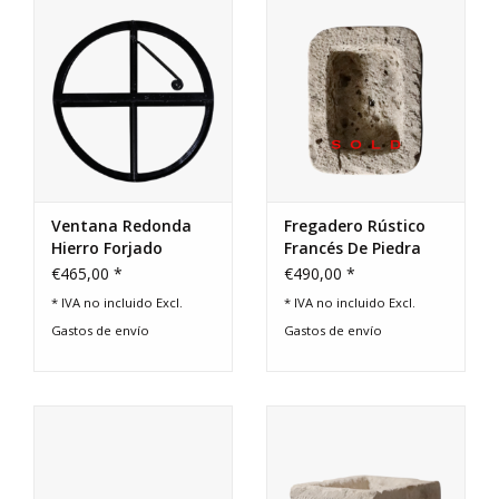
Ventana Redonda
Fregadero Rústico
Hierro Forjado
Francés De Piedra
Abatible – Ø40,5 cm
Caliza
€465,00 *
€490,00 *
* IVA no incluido Excl.
* IVA no incluido Excl.
Gastos de envío
Gastos de envío