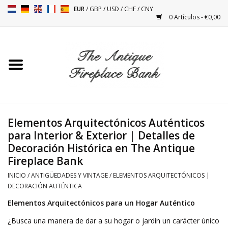
EUR
/
GBP
/
USD
/
CHF
/
CNY
0 Artículos - €0,00
Inicio
Chimeneas Antiguas
Accesorios Para Instalación
De Chimeneas
Elementos Arquitectónicos Auténticos
para Interior & Exterior | Detalles de
Decoración Histórica en The Antique
Estufas
Fireplace Bank
INICIO
/
ANTIGÜEDADES Y VINTAGE
/
ELEMENTOS ARQUITECTÓNICOS |
Mesas
DECORACIÓN AUTÉNTICA
Elementos Arquitectónicos para un Hogar Auténtico
Antigüedades Y Vintage
¿Busca una manera de dar a su hogar o jardín un carácter único