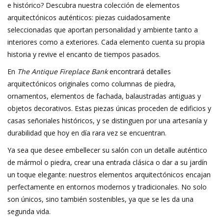
e histórico? Descubra nuestra colección de elementos
Elementos Decorativos De
arquitectónicos auténticos: piezas cuidadosamente
Exterior
seleccionadas que aportan personalidad y ambiente tanto a
interiores como a exteriores. Cada elemento cuenta su propia
Suelos De Piedra, Terracota
historia y revive el encanto de tiempos pasados.
Y Mármol
En
The Antique Fireplace Bank
encontrará detalles
arquitectónicos originales como columnas de piedra,
Outlet
ornamentos, elementos de fachada, balaustradas antiguas y
objetos decorativos. Estas piezas únicas proceden de edificios y
Clientes Satisfechos
casas señoriales históricos, y se distinguen por una artesanía y
durabilidad que hoy en día rara vez se encuentran.
Mármoles Antiguos
Ya sea que desee embellecer su salón con un detalle auténtico
de mármol o piedra, crear una entrada clásica o dar a su jardín
Base de datos IA
un toque elegante: nuestros elementos arquitectónicos encajan
perfectamente en entornos modernos y tradicionales. No solo
login
son únicos, sino también sostenibles, ya que se les da una
segunda vida.