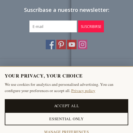
Suscríbase a nuestro newsletter:
SUSCRIBIRSE
Atención al cliente
YOUR PRIVACY, YOUR CHOICE
Productos
We use cookies for analytics and personalised advertising. You can
configure your preferences or accept all.
Privacy policy
Mi cuenta
The Antique Fireplace Bank
ACCEPT ALL
ESSENTIAL ONLY
© Copyright 2026 The Antique Fireplace Bank
MANAGE PREFERENCES