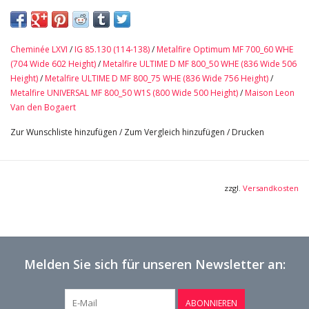
besteht aus drei massiven Steinblöcken. Es hat sehr schöne
florale Details auf der Vorderseite.
Maße:
Cheminée LXVI
/
IG 85.130 (114-138)
/
Metalfire Optimum MF 700_60 WHE
159 cm Außenbreite 62,6 Inch
(704 Wide 602 Height)
/
Metalfire ULTIME D MF 800_50 WHE (836 Wide 506
108 cm Außenhöhe 42,52 Inch
Height)
/
Metalfire ULTIME D MF 800_75 WHE (836 Wide 756 Height)
/
138 cm Innenbreite 54,33 Inch
Metalfire UNIVERSAL MF 800_50 W1S (800 Wide 500 Height)
/
Maison Leon
Van den Bogaert
91 cm Innenhöhe 35,83 Inch
29 cm Tiefe Regal 11,42 Inch
Zur Wunschliste hinzufügen
/
Zum Vergleich hinzufügen
/
Drucken
57 cm Tiefe Pfosten 22,44 Inch
Erleben Sie jedes Detail – weitere hochauflösende Bilder hier →
zzgl.
Versandkosten
Melden Sie sich für unseren Newsletter an:
ABONNIEREN