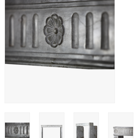
Dekorative Outdoor-
Elemente
Böden -Stein-, Terrakotta-
und Marmor
Outlet
Zufriedene Kunden
Antiker Marmor
KI-fähige Datenbank
Login