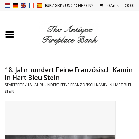
EUR
/
GBP
/
USD
/
CHF
/
CNY
0 Artikel - €0,00
Startseite
Antike Kamine
Kamin Installation und
18. Jahrhundert Feine Französisch Kamin
Decor Zubehör
In Hart Bleu Stein
STARTSEITE
/
18. JAHRHUNDERT FEINE FRANZÖSISCH KAMIN IN HART BLEU
Öfen
STEIN
Tische
Antiquitäten Und Vintage
Objekten