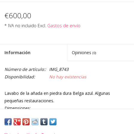
€600,00
* IVA no incluido Excl.
Gastos de envío
Información
Opiniones
(0)
Número de artículo::
IMG_8743
Disponibilidad:
No hay existencias
Lavabo de la añada en piedra dura Belga azul. Algunas
pequeñas restauraciones.
Dimensiones:
73,5 cm Largo 28,74 Inch
49 cm Ancho 19,29 Inch
24 cm Alto 9,45 Inch