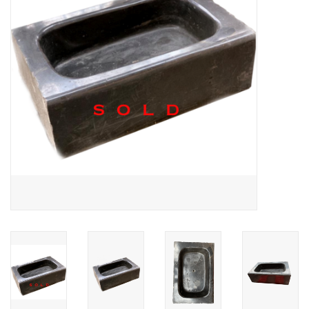
Elementos Decorativos De
Exterior
Suelos De Piedra, Terracota
Y Mármol
Outlet
Clientes Satisfechos
Mármoles Antiguos
Base de datos IA
login