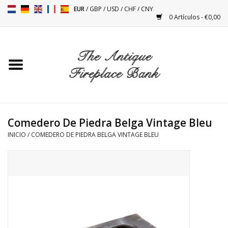
EUR
/
GBP
/
USD
/
CHF
/
CNY
0 Artículos - €0,00
Inicio
Chimeneas Antiguas
Accesorios Para Instalación
De Chimeneas
Comedero De Piedra Belga Vintage Bleu
INICIO
/
COMEDERO DE PIEDRA BELGA VINTAGE BLEU
Estufas
Mesas
Antigüedades Y Vintage