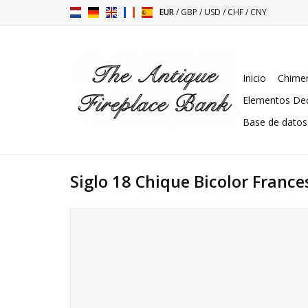
EUR
/
GBP
/
USD
/
CHF
/
CNY
Inicio
Chimen
Elementos Dec
Base de datos
Siglo 18 Chique Bicolor Franc