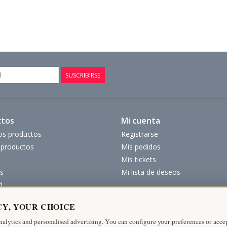
SUSCRIBIRSE
ctos
Mi cuenta
os productos
Registrarse
productos
Mis pedidos
Mis tickets
s
Mi lista de deseos
d
CY, YOUR CHOICE
nalytics and personalised advertising. You can configure your preferences or accep