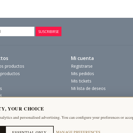
SUSCRIBIRSE
ctos
Mi cuenta
os productos
Registrarse
productos
Mis pedidos
Mis tickets
s
Mi lista de deseos
d
CY, YOUR CHOICE
nalytics and personalised advertising. You can configure your preferences or accep
ESSENTIAL ONLY
MANAGE PREFERENCES