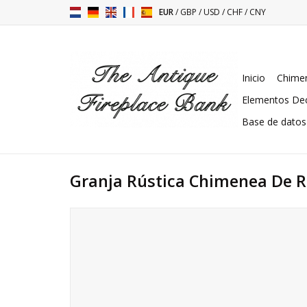
EUR
/
GBP
/
USD
/
CHF
/
CNY
Inicio
Chimen
Elementos Dec
Base de datos
Granja Rústica Chimenea De 