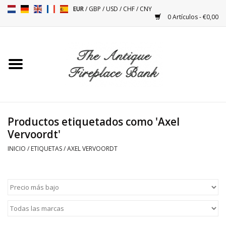
EUR
/
GBP
/
USD
/
CHF
/
CNY
0 Artículos - €0,00
Inicio
Chimeneas Antiguas
Accesorios Para Instalación
De Chimeneas
Productos etiquetados como 'Axel
Vervoordt'
Estufas
INICIO
/
ETIQUETAS
/
AXEL VERVOORDT
Mesas
Antigüedades Y Vintage