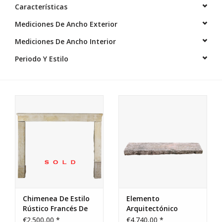
Elementos Decorativos De
Características
Exterior
Mediciones De Ancho Exterior
Mediciones De Ancho Interior
Suelos De Piedra, Terracota
Y Mármol
Periodo Y Estilo
Outlet
Clientes Satisfechos
Mármoles Antiguos
Base de datos IA
login
Chimenea De Estilo
Elemento
Rústico Francés De
Arquitectónico
Piedra Caliza
Francés
€2.500,00 *
€4.740,00 *