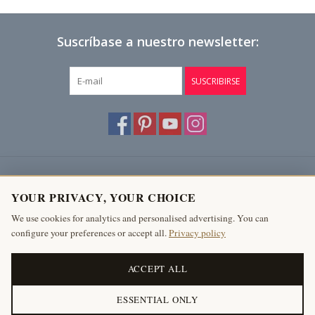
Suscríbase a nuestro newsletter:
SUSCRIBIRSE
Atención al cliente
YOUR PRIVACY, YOUR CHOICE
Productos
We use cookies for analytics and personalised advertising. You can
configure your preferences or accept all.
Privacy policy
Mi cuenta
The Antique Fireplace Bank
ACCEPT ALL
ESSENTIAL ONLY