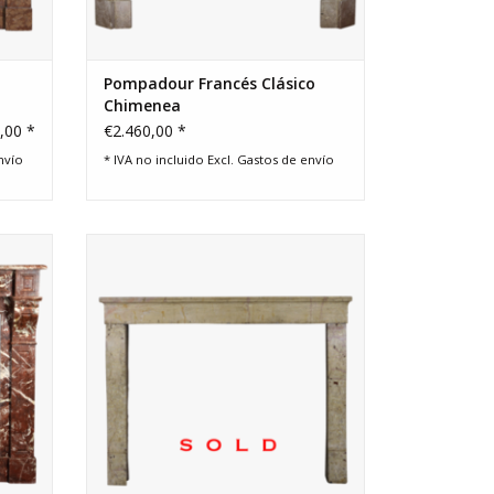
Pompadour Francés Clásico
Chimenea
,00 *
€2.460,00 *
nvío
* IVA no incluido Excl.
Gastos de envío
ara
Una perfecta chimenea de épocapara
derno o
un interior ecléctico mundo.