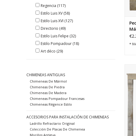
Regencia
(117)
Estilo Luis XV
(58)
Estilo Luis XVI
(127)
Peq
Directorio
(49)
Ma
€2.
Estilo Luis Felipe
(32)
Estilo Pompadour
(18)
* IV
Art déco
(29)
Cap
p
CHIMENEAS ANTIGUAS
rús
Chimeneas De Mármol
Chimeneas De Piedra
Chimeneas De Madera
Chimeneas Pompadour Francesas
Chimeneas Régence Estilo
ACCESORIOS PARA INSTALACIÓN DE CHIMENEAS
Ladrillo Refractario Original
Colección De Placas De Chimenea
Morillos Antigua