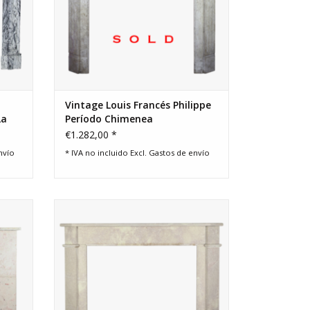
Vintage Louis Francés Philippe
La
Período Chimenea
€1.282,00 *
nvío
* IVA no incluido Excl.
Gastos de envío
himenea
Pequeñochimenea para concepto
iempo.
interior ecléctica o moderno.
AÑADIR A LA CESTA