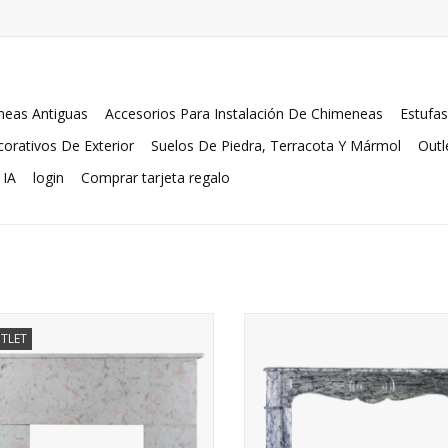
eas Antiguas
Accesorios Para Instalación De Chimeneas
Estufas
orativos De Exterior
Suelos De Piedra, Terracota Y Mármol
Outl
 IA
login
Comprar tarjeta regalo
'
ncés Art Deco periodo chimenea en
TLET
piedra de mármol Borgoña
Un pequeño restaurado clásico 
Comblanchien.
francés copete chimenea.