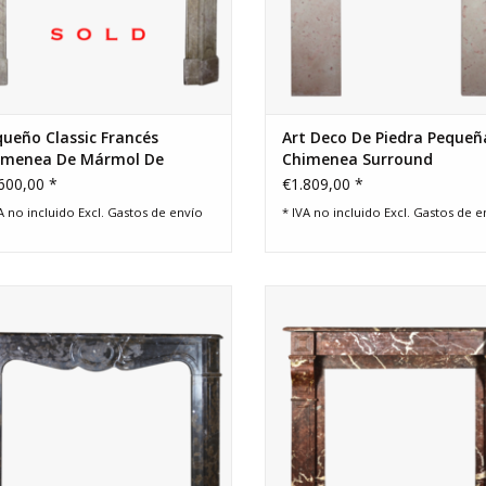
ueño Classic Francés
Art Deco De Piedra Pequeñ
imenea De Mármol De
Chimenea Surround
nido Envolvente
600,00 *
€1.809,00 *
A no incluido Excl.
Gastos de envío
* IVA no incluido Excl.
Gastos de e
pagnard del francés del chimenea
Belga original de mármol anti
 mármol oxidada de un concepto
pequeño chimenea.
clásico interior rústico francés.