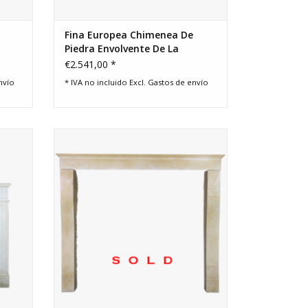
Fina Europea Chimenea De
Piedra Envolvente De La
Vendimia
€2.541,00 *
nvío
* IVA no incluido Excl.
Gastos de envío
arrara
Llanura francés antiguo chimenea a la
luz que refleja la piedra caliza.