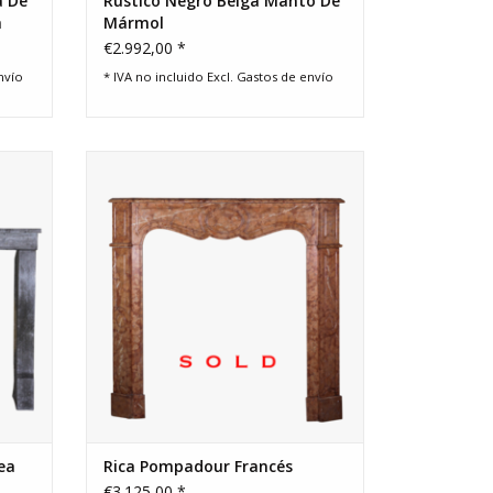
a De
Rústico Negro Belga Manto De
a
Mármol
€2.992,00 *
nvío
* IVA no incluido Excl.
Gastos de envío
piedra
Pequeño vendimia viejo estilo copete
chimenea de mármol manto.
ea
Rica Pompadour Francés
€3.125,00 *