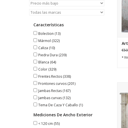
Características
Bolection
(13)
Mármol
(322)
Ar
Caliza
(10)
€50
Piedra Dura
(239)
* IV
Blanca
(64)
Color
(329)
Frentes Rectos
(338)
Frontones curvos
(201)
Jambas Rectas
(167)
Pequ
Jambas curvas
(132)
Tema De Caza Y Caballo
(1)
Mediciones De Ancho Exterior
< 120 cm
(55)