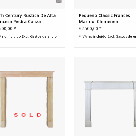
h Century Rústica De Alta
Pequeño Classic Francés
ncesa Piedra Caliza
Mármol Chimenea
imenea Surround
500,00 *
€2.500,00 *
A no incluido Excl.
Gastos de envío
* IVA no incluido Excl.
Gastos de e
egante piedra caliza Francesa Rose
Pequeño vendimia presupuesto C
Liseron Surround para una chic
chimenea.
mporal de un concepto de interior
AÑADIR A LA CESTA
especie .