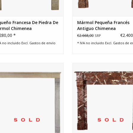
ueño Francesa De Piedra De
Mármol Pequeña Francés
́rmol Chimenea
Antiguo Chimenea
280,00 *
€2.400
€2.668,00
SRP
A no incluido Excl.
Gastos de envío
* IVA no incluido Excl.
Gastos de e
a de la chimenea de piedra caliza
Pequeña chimenea Francesap
ieza para sala de casa de campo
concepto interior ecléctica o mo
tica, ideal para una estufa de hierro
clásico francés.
fundido.