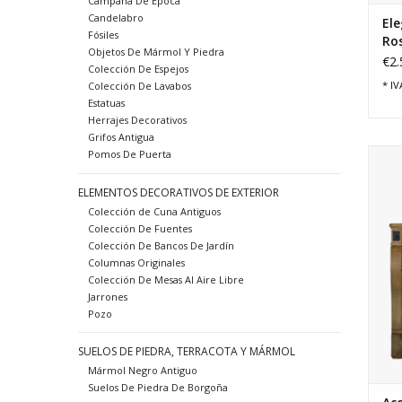
Campana De Epoca
Candelabro
Ele
Fósiles
Ro
Objetos De Mármol Y Piedra
Pie
€2.
Colección De Espejos
Ve
* IV
Colección De Lavabos
Estatuas
Herrajes Decorativos
Grifos Antigua
Acog
Pomos De Puerta
ELEMENTOS DECORATIVOS DE EXTERIOR
Colección de Cuna Antiguos
Colección De Fuentes
Colección De Bancos De Jardín
Columnas Originales
Colección De Mesas Al Aire Libre
Jarrones
Pozo
SUELOS DE PIEDRA, TERRACOTA Y MÁRMOL
Mármol Negro Antiguo
Suelos De Piedra De Borgoña