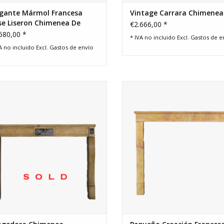
gante Mármol Francesa
Vintage Carrara Chimenea
se Liseron Chimenea De
€2.666,00 *
dra Envolvente De La
580,00 *
* IVA no incluido Excl.
Gastos de e
ndimia
A no incluido Excl.
Gastos de envío
edora piedra caliza Francesa para
Pequeña chimenea de épocacrea
el diseño de interiores ambiente
la naturaleza para el concepto in
francés.
ecléctica o moderno.
AÑADIR A LA CESTA