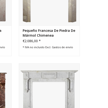
a
Pequeño Francesa De Piedra De
Mármol Chimenea
€2.086,00 *
nvío
* IVA no incluido Excl.
Gastos de envío
guo
Vintage Belga chimenea de mármol de
Carrara para los conceptos interiores
Europea.