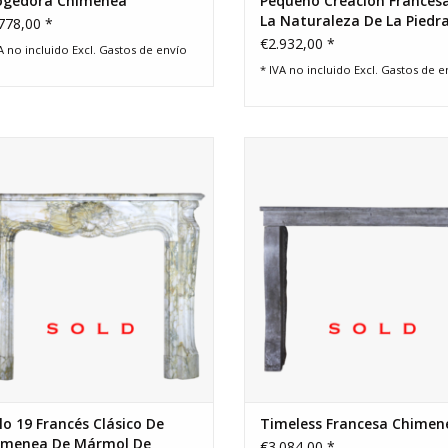
ogedora Chimenea
Pequeño Creación Frances
La Naturaleza De La Piedr
778,00 *
Caliza Chimenea Surround
€2.932,00 *
A no incluido Excl.
Gastos de envío
* IVA no incluido Excl.
Gastos de e
ancés clásico reformado mármol
Timeless Francesa mármol gris 
antiguo chimenea .
chimenea.
lo 19 Francés Clásico De
Timeless Francesa Chimen
imenea De Mármol De
€3.084,00 *