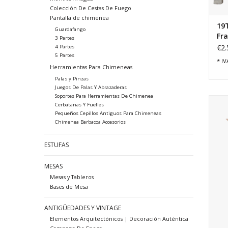
Colección De Cestas De Fuego
Pantalla de chimenea
19T
Guardafango
Fra
3 Partes
Ch
€2.
4 Partes
5 Partes
* IV
Herramientas Para Chimeneas
Palas y Pinzas
Juegos De Palas Y Abrazaderas
Soportes Para Herramientas De Chimenea
El
Cerbatanas Y Fuelles
Pequeños Cepillos Antiguos Para Chimeneas
ate
Chimenea Barbacoa Accesorios
ESTUFAS
MESAS
Mesas y Tableros
Bases de Mesa
ANTIGÜEDADES Y VINTAGE
Elementos Arquitectónicos | Decoración Auténtica