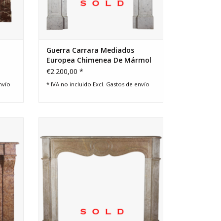
Guerra Carrara Mediados
Europea Chimenea De Mármol
De Sonido Envolvente
€2.200,00 *
nvío
* IVA no incluido Excl.
Gastos de envío
eless
Un clásico chimenea de estilo francés
s.
copete rodean para interiores
contemporáneos.