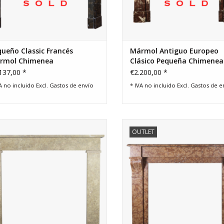
ueño Classic Francés
Mármol Antiguo Europeo
́rmol Chimenea
Clásico Pequeña Chimenea
137,00 *
€2.200,00 *
A no incluido Excl.
Gastos de envío
* IVA no incluido Excl.
Gastos de e
 pequeña pieza antigua chimenea
Fine pequeña chimeneapara Tim
OUTLET
a interiores eclécticos sin tiempo.
chic y los interiores ecléctico
AÑADIR A LA CESTA
AÑADIR A LA CESTA