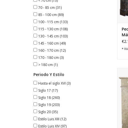
< 70 cm
(15)
70 - 85 cm
(31)
85 - 100 cm
(89)
100 - 115 cm
(133)
Peq
115 - 130 cm
(108)
Ma
130 - 145 cm
(103)
€2.
145 - 160 cm
(49)
* IV
160 - 170 cm
(12)
170 - 180 cm
(3)
> 180 cm
(1)
Una
Periodo Y Estilo
par
Hasta el siglo XVI
(3)
Siglo 17
(17)
Siglo 18
(260)
Siglo 19
(203)
Siglo 20
(35)
Estilo Luis XIII
(12)
Estilo Luis XIV
(97)