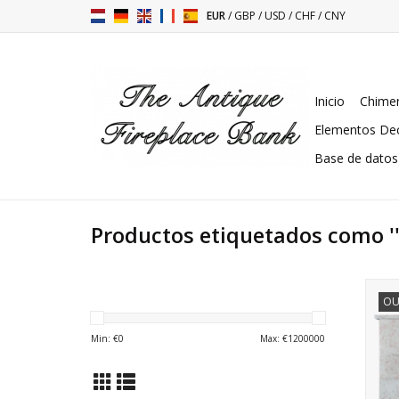
EUR
/
GBP
/
USD
/
CHF
/
CNY
Inicio
Chimen
Elementos Dec
Base de datos
Productos etiquetados como '
Fra
OU
Min: €
0
Max: €
1200000