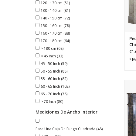
120 - 130 cm
(51)
130 - 140 cm
(81)
140 - 150 cm
(72)
150 - 160 cm
(78)
160 - 170 cm
(88)
Peq
170 - 180 cm
(64)
Ch
> 180 cm
(68)
So
€1.
< 45 Inch
(33)
* IV
45 - 50 Inch
(59)
50 - 55 Inch
(88)
55 - 60 Inch
(82)
Cam
60 - 65 Inch
(102)
de
65 - 70 Inch
(76)
> 70 Inch
(80)
Mediciones De Ancho Interior
Para Una Caja De Fuego Cuadrada
(48)