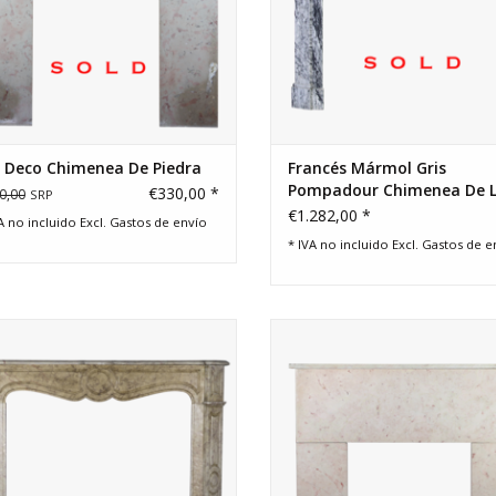
t Deco Chimenea De Piedra
Francés Mármol Gris
Pompadour Chimenea De 
€330,00 *
0,00
SRP
Vendimia
€1.282,00 *
A no incluido Excl.
Gastos de envío
* IVA no incluido Excl.
Gastos de e
Pequeño Art Deco repisa de la c
para interiores eclécticos sin t
eño Francesa chimenea con el tipo
de aspecto rústico.
AÑADIR A LA CESTA