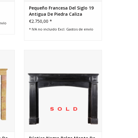
Pequeño Francesa Del Siglo 19
Antigua De Piedra Caliza
Chimenea Surround
€2.750,00 *
nvío
* IVA no incluido Excl.
Gastos de envío
da por
Negro Belga de mármol rústico
terior
chimenea rodean.