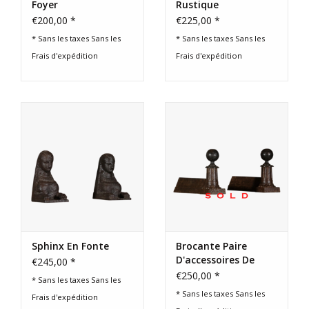
Foyer
Rustique
€200,00 *
€225,00 *
* Sans les taxes Sans les
* Sans les taxes Sans les
Frais d'expédition
Frais d'expédition
Sphinx En Fonte
Brocante Paire
D'accessoires De
€245,00 *
Cheminée
€250,00 *
* Sans les taxes Sans les
* Sans les taxes Sans les
Frais d'expédition