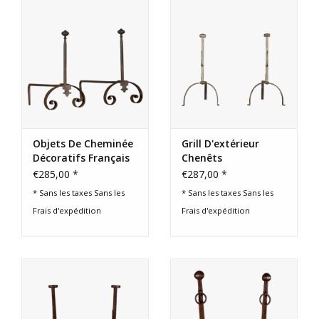
Objets De Cheminée
Grill D'extérieur
Décoratifs Français
Chenêts
Élégants
€285,00 *
€287,00 *
* Sans les taxes Sans les
* Sans les taxes Sans les
Frais d'expédition
Frais d'expédition