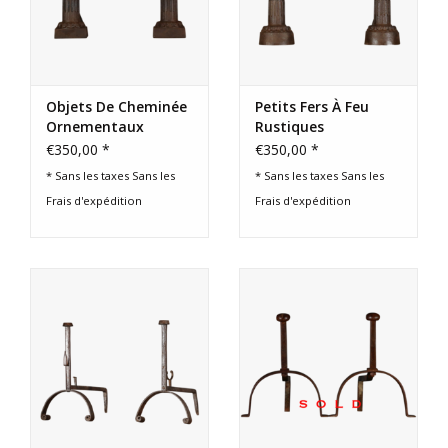
Objets De Cheminée
Petits Fers À Feu
Ornementaux
Rustiques
Rustiques
€350,00 *
€350,00 *
* Sans les taxes Sans les
* Sans les taxes Sans les
Frais d'expédition
Frais d'expédition