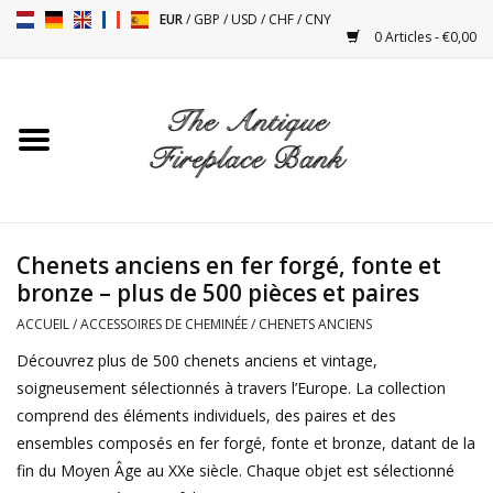
EUR
/
GBP
/
USD
/
CHF
/
CNY
0 Articles - €0,00
Accueil
Cheminées Antiques
Accessoires de Cheminée
Chenets anciens en fer forgé, fonte et
bronze – plus de 500 pièces et paires
Poêles
ACCUEIL
/
ACCESSOIRES DE CHEMINÉE
/
CHENETS ANCIENS
Tables
Découvrez plus de 500 chenets anciens et vintage,
soigneusement sélectionnés à travers l’Europe. La collection
comprend des éléments individuels, des paires et des
Objets Anciens et Vintage
ensembles composés en fer forgé, fonte et bronze, datant de la
fin du Moyen Âge au XXe siècle. Chaque objet est sélectionné
Objets Décoratifs Pour