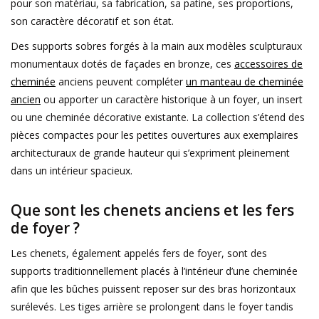
pour son matériau, sa fabrication, sa patine, ses proportions,
Aménagement Extérieur
son caractère décoratif et son état.
Des supports sobres forgés à la main aux modèles sculpturaux
Sols En Pierre, Terre Cuite &
monumentaux dotés de façades en bronze, ces
accessoires de
Marbre
cheminée
anciens peuvent compléter
un manteau de cheminée
ancien
ou apporter un caractère historique à un foyer, un insert
Outlet
ou une cheminée décorative existante. La collection s’étend des
pièces compactes pour les petites ouvertures aux exemplaires
Clients Satisfaits
architecturaux de grande hauteur qui s’expriment pleinement
dans un intérieur spacieux.
Marbres Antiques
Que sont les chenets anciens et les fers
de foyer ?
Base de Données IA
Les chenets, également appelés fers de foyer, sont des
Login
supports traditionnellement placés à l’intérieur d’une cheminée
afin que les bûches puissent reposer sur des bras horizontaux
Cartes Cadeaux
surélevés. Les tiges arrière se prolongent dans le foyer tandis