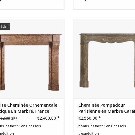
Belle petite cheminée pour des
Authentique cheminée Pompa
TLET
intérieurs intemporels chic et
parisienne en marbre caramel v
éclectiques.
surface polie offrant une bel
profondeur lumineuse. Idéale 
AJOUTER AU PANIER
petits espaces.
AJOUTER AU PANIER
tite Cheminée Ornementale
Cheminée Pompadour
ique En Marbre, France
Parisienne en Marbre Car
| Ancienne
€2.400,00 *
€2.550,00 *
668,00
SRP
ns les taxes Sans les
Frais
* Sans les taxes Sans les
Frais
xpédition
d'expédition