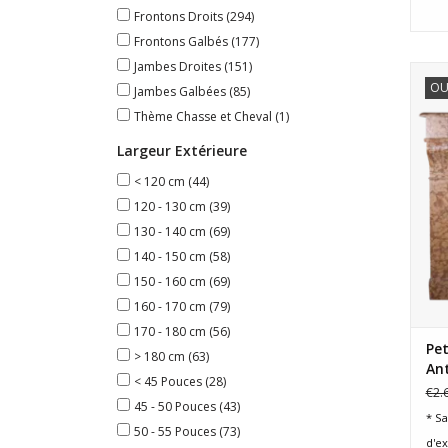
Frontons Droits
(294)
Frontons Galbés
(177)
Jambes Droites
(151)
OU
Jambes Galbées
(85)
Thème Chasse et Cheval
(1)
Largeur Extérieure
< 120 cm
(44)
120 - 130 cm
(39)
130 - 140 cm
(69)
140 - 150 cm
(58)
150 - 160 cm
(69)
160 - 170 cm
(79)
170 - 180 cm
(56)
Pe
> 180 cm
(63)
Ant
< 45 Pouces
(28)
€2.
45 - 50 Pouces
(43)
* Sa
50 - 55 Pouces
(73)
d'e