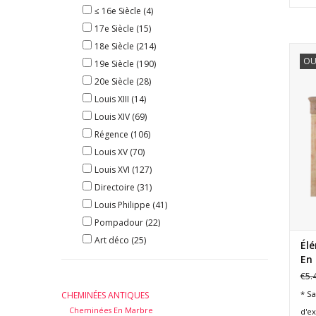
≤ 16e Siècle
(4)
17e Siècle
(15)
18e Siècle
(214)
OU
19e Siècle
(190)
20e Siècle
(28)
Louis XIII
(14)
Louis XIV
(69)
Régence
(106)
Louis XV
(70)
Louis XVI
(127)
Directoire
(31)
Louis Philippe
(41)
Pompadour
(22)
Art déco
(25)
Él
En 
€5.
* Sa
CHEMINÉES ANTIQUES
Cheminées En Marbre
d'e