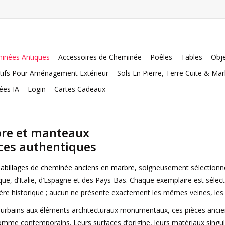
inées Antiques
Accessoires de Cheminée
Poêles
Tables
Obje
tifs Pour Aménagement Extérieur
Sols En Pierre, Terre Cuite & Ma
ées IA
Login
Cartes Cadeaux
re et manteaux
èces authentiques
abillages de cheminée anciens en marbre
, soigneusement sélectionné
que, d’Italie, d’Espagne et des Pays-Bas. Chaque exemplaire est sélect
ctère historique ; aucun ne présente exactement les mêmes veines, l
bains aux éléments architecturaux monumentaux, ces pièces ancienn
comme contemporains. Leurs surfaces d’origine, leurs matériaux singuli