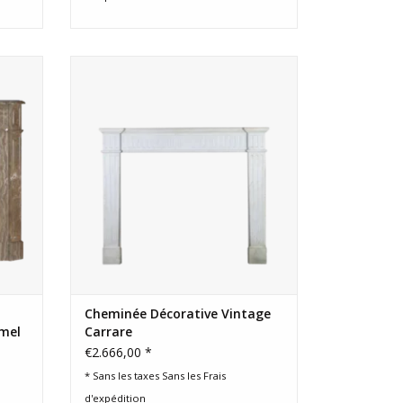
dour
Cheminée décorative ancienne en
einé,
marbre de Carrare.
le
AJOUTER AU PANIER
pour
Cheminée Décorative Vintage
amel
Carrare
€2.666,00 *
* Sans les taxes Sans les
Frais
d'expédition