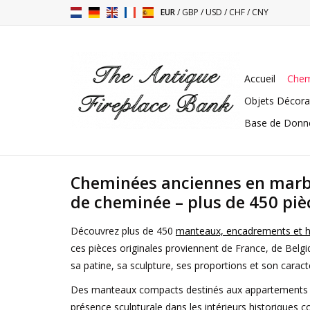
EUR
/
GBP
/
USD
/
CHF
/
CNY
Accueil
Chem
Objets Décora
Base de Donn
Cheminées anciennes en marb
de cheminée – plus de 450 pi
Découvrez plus de 450
manteaux, encadrements et h
ces pièces originales proviennent de France, de Belgi
sa patine, sa sculpture, ses proportions et son cara
Des manteaux compacts destinés aux appartements ur
présence sculpturale dans les intérieurs historiques 