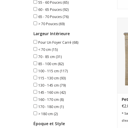
55 - 60 Pouces
(65)
60 - 65 Pouces
(92)
65 - 70 Pouces
(76)
> 70 Pouces
(69)
Bo
Largeur Intérieure
Pour Un Foyer Carré
(68)
< 70 cm
(15)
70 - 85 cm
(31)
85 - 100 cm
(82)
100 - 115 cm
(117)
115 - 130 cm
(93)
130 - 145 cm
(79)
145 - 160 cm
(42)
Pe
160 - 170 cm
(8)
€2.
170 - 180 cm
(1)
* Sa
> 180 cm
(2)
d'e
Époque et Style