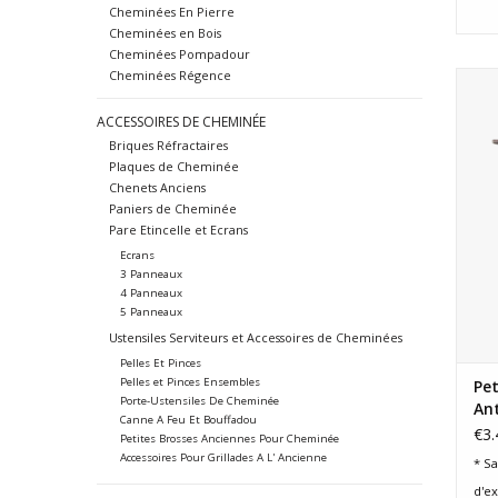
Cheminées En Pierre
Cheminées en Bois
Cheminées Pompadour
Cheminées Régence
Bell
po
ACCESSOIRES DE CHEMINÉE
Briques Réfractaires
Plaques de Cheminée
Chenets Anciens
Paniers de Cheminée
Pare Etincelle et Ecrans
Ecrans
3 Panneaux
4 Panneaux
5 Panneaux
Ustensiles Serviteurs et Accessoires de Cheminées
Pelles Et Pinces
Pelles et Pinces Ensembles
Pe
Porte-Ustensiles De Cheminée
Ant
Canne A Feu Et Bouffadou
€3.
Petites Brosses Anciennes Pour Cheminée
Accessoires Pour Grillades A L' Ancienne
* Sa
d'e