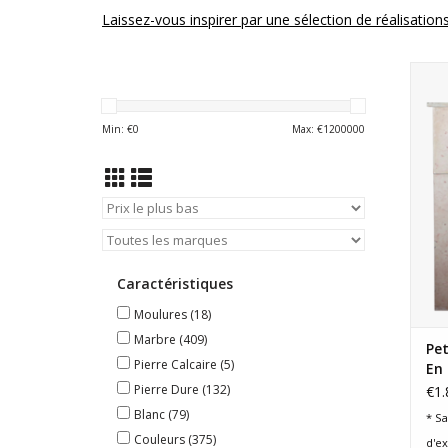
Laissez-vous inspirer par une sélection de réalisations
P
int
Min: €
0
Max: €
1200000
Caractéristiques
Moulures
(18)
Marbre
(409)
Pe
Pierre Calcaire
(5)
En 
Pierre Dure
(132)
€1.
Blanc
(79)
* Sa
Couleurs
(375)
d'e