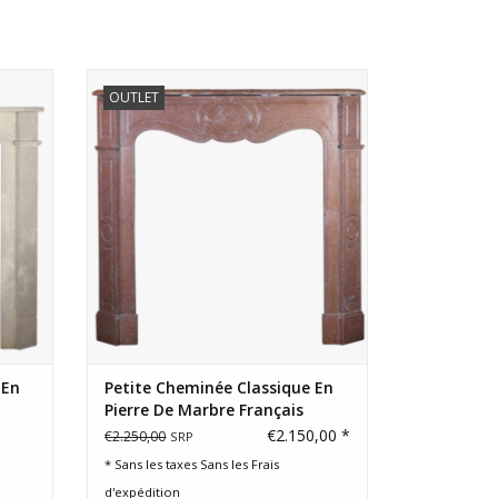
r un
Cheminée classique française de style
OUTLET
ou
pompadour pour les intérieurs français
contemporains.
AJOUTER AU PANIER
 En
Petite Cheminée Classique En
Pierre De Marbre Français
€2.150,00 *
€2.250,00
SRP
* Sans les taxes Sans les
Frais
d'expédition