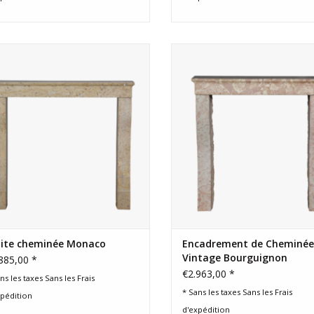
Cheminée française originale de
Manteau de cheminée minimalis
urgogne. Récupéré entre Dijon et
élégant en pierre rose pour un 
Beaune.
intérieur intemporel.
AJOUTER AU PANIER
AJOUTER AU PANIER
tite cheminée Monaco
Encadrement de Cheminée
Vintage Bourguignon
885,00 *
€2.963,00 *
ns les taxes Sans les
Frais
* Sans les taxes Sans les
Frais
xpédition
d'expédition