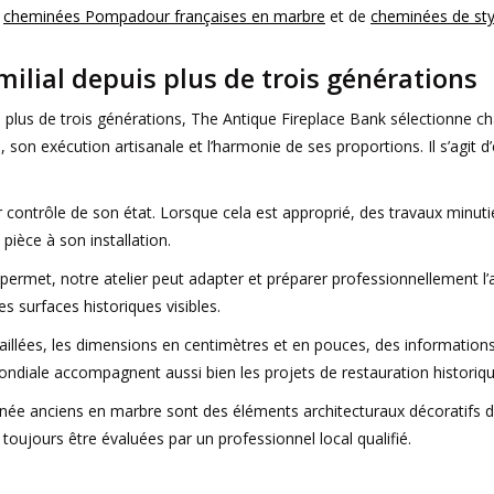
e
cheminées Pompadour françaises en marbre
et de
cheminées de st
milial depuis plus de trois générations
uis plus de trois générations, The Antique Fireplace Bank sélection
, son exécution artisanale et l’harmonie de ses proportions. Il s’agit 
er contrôle de son état. Lorsque cela est approprié, des travaux minut
 pièce à son installation.
permet, notre atelier peut adapter et préparer professionnellement l
s surfaces historiques visibles.
llées, les dimensions en centimètres et en pouces, des informations su
mondiale accompagnent aussi bien les projets de restauration historiqu
ée anciens en marbre sont des éléments architecturaux décoratifs d
t toujours être évaluées par un professionnel local qualifié.