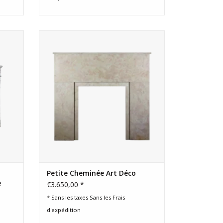
9ème
Cheminée Art Déco française pour une
.
décoration intérieure chic et
intemporelle.
AJOUTER AU PANIER
Petite Cheminée Art Déco
e
€3.650,00 *
* Sans les taxes Sans les
Frais
d'expédition