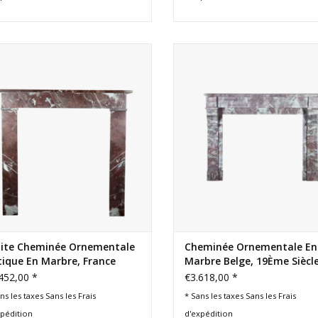
e petite cheminée vintage en marbre
Cheminée en marbre belge du 1
ur un intérieur chic ou éclectique
siècle de style Louis Philippe
intemporel.
AJOUTER AU PANIER
AJOUTER AU PANIER
tite Cheminée Ornementale
Cheminée Ornementale En
ique En Marbre, France
Marbre Belge, 19Ème Siècl
452,00 *
€3.618,00 *
ns les taxes Sans les
Frais
* Sans les taxes Sans les
Frais
xpédition
d'expédition