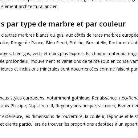
 élément architectural ancien.
 par type de marbre et par couleur
autres marbres blancs ou gris, aux côtés de rares marbres européens c
, Rouge de Rance, Bleu Fleuri, Brèche, Brocatelle, Portor et d’autr
es, bleu-gris, verts et noirs plus expressifs, chaque matériau réagit d
èle profondeur, mouvement et variations de teinte tout en conservant 
rieures et inclusions minérales sont documentées comme faisant parti
s
cipaux styles européens, notamment gothique, Renaissance, néo-Renais
ouis-Philippe, Napoléon III, Regency britannique, victorien, Biederme
ur extérieure, les dimensions de l’ouverture, la couleur, l’époque et l
tion et clients particuliers de trouver les proportions adaptées à un