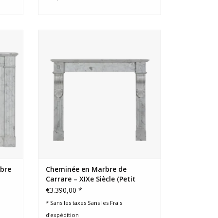
le en
Petite cheminée d’appartement en
res
marbre de Carrare, XIXe siècle. Lignes
ne
sculpturales minimalistes, reflets doux,
élégance intemporelle.
AJOUTER AU PANIER
rbre
Cheminée en Marbre de
Carrare – XIXe Siècle (Petit
Modèle)
€3.390,00 *
* Sans les taxes Sans les
Frais
d'expédition