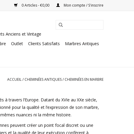
0 Articles - €0,00
Mon compte / S'inscrire
ts Anciens et Vintage
rbre
Outlet
Clients Satisfaits
Marbres Antiques
ACCUEIL
/
CHEMINÉES ANTIQUES
/
CHEMINÉES EN MARBRE
s à travers l’Europe. Datant du XVIe au XXe siècle,
ionné pour la qualité et l’expression de son marbre,
es mêmes nuances ni la même histoire.
es peuvent créer un point focal discret ou une
ers et la qualité de leur exécution confèrent à