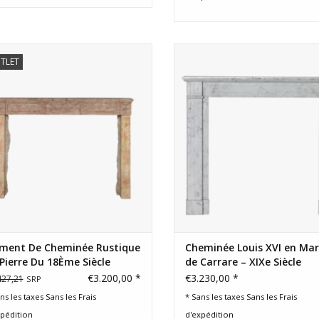
Cheminée de chalet rustique
Cheminée Louis XVI du XIXe sièc
TLET
intemporelle en pierre bleue.
marbre de Carrare avec pilast
cannelés. Élégance européen
AJOUTER AU PANIER
intemporelle.
AJOUTER AU PANIER
ément De Cheminée Rustique
Cheminée Louis XVI en Ma
Pierre Du 18Ème Siècle
de Carrare – XIXe Siècle
€3.200,00 *
€3.230,00 *
427,21
SRP
ns les taxes Sans les
Frais
* Sans les taxes Sans les
Frais
xpédition
d'expédition