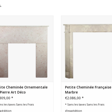
.
etite cheminée Art Déco pour des
Petite cheminée décorative pou
érieurs éclectiques et intemporels.
concept intérieur éclectique 
moderne.
AJOUTER AU PANIER
AJOUTER AU PANIER
tite Cheminée Ornementale
Petite Cheminée Française
Pierre Art Déco
Marbre
809,00 *
€2.086,00 *
ns les taxes Sans les
Frais
* Sans les taxes Sans les
Frais
xpédition
d'expédition