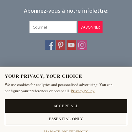
Abonnez-vous à notre infolettre:
S'ABONNER
Service à la clientèle
YOUR PRIVACY, YOUR CHOICE
Produits
We use cookies for analytics and personalised advertising. You can
configure your preferences or accept all.
Privacy policy
Mon compte
The Antique Fireplace Bank
ACCEPT ALL
ESSENTIAL ONLY
© Copyright 2026 The Antique Fireplace Bank
MANAGE PREFERENCES