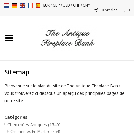
EUR
/
GBP
/
USD
/
CHF
/
CNY
0 Articles - €0,00
Accueil
Cheminées Antiques
Accessoires de Cheminée
Sitemap
Poêles
Bienvenue sur le plan du site de The Antique Fireplace Bank.
Vous trouverez ci-dessous un aperçu des principales pages de
Tables
notre site.
Objets Anciens et Vintage
Catégories:
Cheminées Antiques
(1540)
Objets Décoratifs Pour
Cheminées En Marbre
(454)