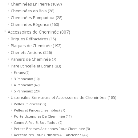
Aménagement Extérieur
Cheminées En Pierre
(1097)
Cheminées en Bois
(28)
Cheminées Pompadour
(28)
Sols En Pierre, Terre Cuite &
Cheminées Régence
(160)
Marbre
Accessoires de Cheminée
(807)
Briques Réfractaires
(15)
Outlet
Plaques de Cheminée
(192)
Chenets Anciens
(526)
Paniers de Cheminée
(7)
Clients Satisfaits
Pare Etincelle et Ecrans
(83)
Ecrans
(7)
3 Panneaux
(10)
Marbres Antiques
4 Panneaux
(47)
5 Panneaux
(20)
Base de Données IA
Ustensiles Serviteurs et Accessoires de Cheminées
(185)
Pelles Et Pinces
(52)
Pelles et Pinces Ensembles
(87)
Login
Porte-Ustensiles De Cheminée
(11)
Canne A Feu Et Bouffadou
(2)
Petites Brosses Anciennes Pour Cheminée
(3)
Cartes Cadeaux
Accessoires Pour Grillades A L' Ancienne
(42)