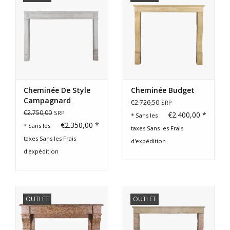
Cheminée De Style
Cheminée Budget
Campagnard
€2.726,50
SRP
Français
€2.750,00
SRP
€2.400,00 *
* Sans les
€2.350,00 *
* Sans les
taxes Sans les
Frais
taxes Sans les
Frais
d'expédition
d'expédition
OUTLET
OUTLET