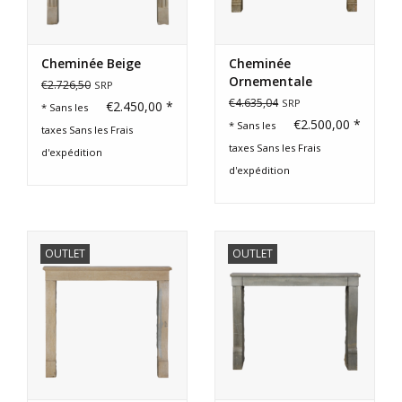
Cheminée Beige
Cheminée
Ornementale
€2.726,50
SRP
Rustique En Pierre À
€4.635,04
SRP
€2.450,00 *
* Sans les
Deux Tons
€2.500,00 *
* Sans les
taxes Sans les
Frais
taxes Sans les
Frais
d'expédition
d'expédition
OUTLET
OUTLET