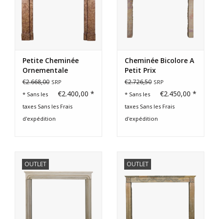
Petite Cheminée
Cheminée Bicolore A
Ornementale
Petit Prix
Antique En Marbre,
€2.668,00
€2.726,50
SRP
SRP
France
€2.400,00 *
€2.450,00 *
* Sans les
* Sans les
taxes Sans les
Frais
taxes Sans les
Frais
d'expédition
d'expédition
OUTLET
OUTLET