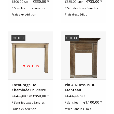
Pierre Art Déco
€330,00 *
€755,00 *
€500,00
€885,00
SRP
SRP
* Sans les taxes Sans les
* Sans les taxes Sans les
Frais d'expédition
Frais d'expédition
OUTLET
OUTLET
Entourage De
Pin Au-Dessus Du
Cheminée En Pierre
Manteau
Teintée Miel Du Xixe
€850,00 *
€1.450,00
€1.437,61
SRP
SRP
Siècle
€1.100,00 *
* Sans les taxes Sans les
* Sans les
Frais d'expédition
taxes Sans les
Frais