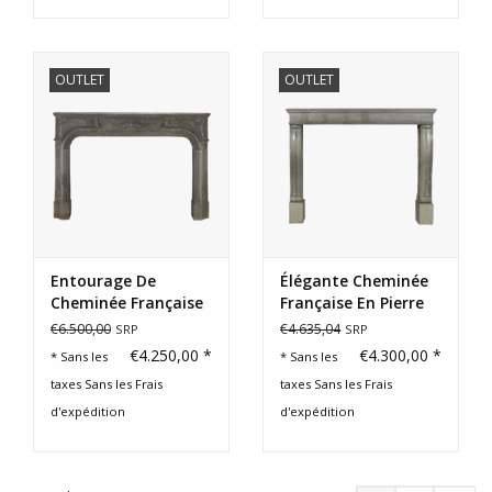
OUTLET
OUTLET
Entourage De
Élégante Cheminée
Cheminée Française
Française En Pierre
De Style 18Ème
Bleue Du 19Ème
€6.500,00
€4.635,04
SRP
SRP
Siècle
Siècle
€4.250,00 *
€4.300,00 *
* Sans les
* Sans les
taxes Sans les
Frais
taxes Sans les
Frais
d'expédition
d'expédition