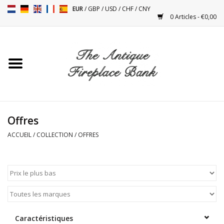
EUR
/
GBP
/
USD
/
CHF
/
CNY
0 Articles - €0,00
Accueil
Cheminées Antiques
Accessoires de Cheminée
Offres
Poêles
ACCUEIL
/
COLLECTION
/
OFFRES
Tables
Objets Anciens et Vintage
Objets Décoratifs Pour
Caractéristiques