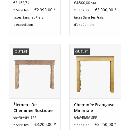
Élégante
Calcaire Pour Petit
€3.162,74
€4.500,00
SRP
SRP
Budget
€2.990,00 *
€3.000,00 *
* Sans les
* Sans les
taxes Sans les
Frais
taxes Sans les
Frais
d'expédition
d'expédition
OUTLET
OUTLET
Élément De
Cheminée Française
Cheminée Rustique
Minimale
En Pierre Du 18Ème
€5.427,21
€4.748,07
SRP
SRP
Siècle
€3.200,00 *
€3.250,00 *
* Sans les
* Sans les