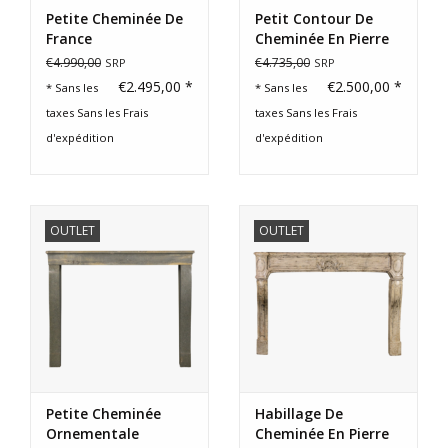
Petite Cheminée De
Petit Contour De
France
Cheminée En Pierre
Dure Pour Un Petit
€4.990,00
€4.735,00
SRP
SRP
Budget
€2.495,00 *
€2.500,00 *
* Sans les
* Sans les
taxes Sans les
Frais
taxes Sans les
Frais
d'expédition
d'expédition
OUTLET
OUTLET
Petite Cheminée
Habillage De
Ornementale
Cheminée En Pierre