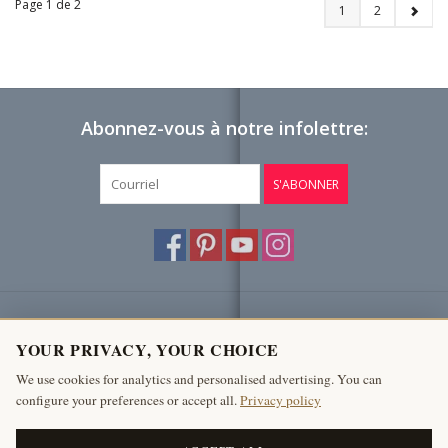
Page 1 de 2
1
2
Abonnez-vous à notre infolettre:
S'ABONNER
Service à la clientèle
YOUR PRIVACY, YOUR CHOICE
Produits
We use cookies for analytics and personalised advertising. You can
configure your preferences or accept all.
Privacy policy
Mon compte