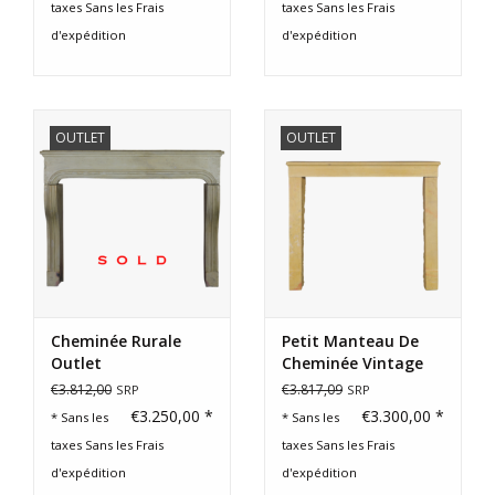
taxes Sans les
Frais
taxes Sans les
Frais
d'expédition
d'expédition
OUTLET
OUTLET
Cheminée Rurale
Petit Manteau De
Outlet
Cheminée Vintage
En Pierre
€3.812,00
€3.817,09
SRP
SRP
€3.250,00 *
€3.300,00 *
* Sans les
* Sans les
taxes Sans les
Frais
taxes Sans les
Frais
d'expédition
d'expédition