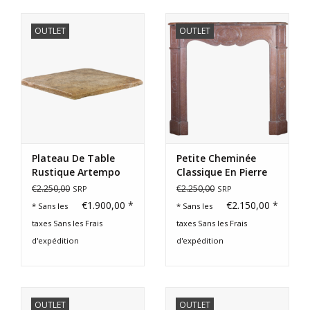
OUTLET
OUTLET
Plateau De Table
Petite Cheminée
Rustique Artempo
Classique En Pierre
Surface
De Marbre Français
€2.250,00
€2.250,00
SRP
SRP
€1.900,00 *
€2.150,00 *
* Sans les
* Sans les
taxes Sans les
Frais
taxes Sans les
Frais
d'expédition
d'expédition
OUTLET
OUTLET