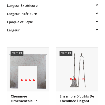
Aménagement Extérieur
Largeur Extérieure
Largeur Intérieure
Sols En Pierre, Terre Cuite &
Marbre
Époque et Style
Largeur
Outlet
Clients Satisfaits
OUTLET
OUTLET
Marbres Antiques
Base de Données IA
Login
Cheminée
Ensemble D'outils De
Cartes Cadeaux
Ornementale En
Cheminée Élégant