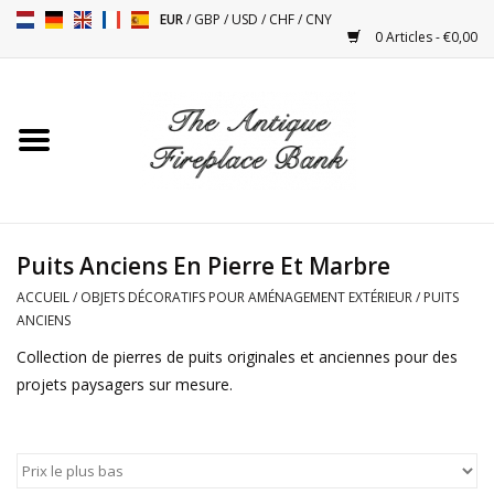
EUR
/
GBP
/
USD
/
CHF
/
CNY
0 Articles - €0,00
Accueil
Cheminées Antiques
Accessoires de Cheminée
Puits Anciens En Pierre Et Marbre
Poêles
ACCUEIL
/
OBJETS DÉCORATIFS POUR AMÉNAGEMENT EXTÉRIEUR
/
PUITS
ANCIENS
Tables
Collection de pierres de puits originales et anciennes pour des
projets paysagers sur mesure.
Objets Anciens et Vintage
Objets Décoratifs Pour