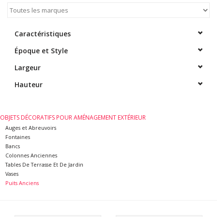
Aménagement Extérieur
Sols En Pierre, Terre Cuite &
Caractéristiques
Marbre
Époque et Style
Largeur
Outlet
Hauteur
Clients Satisfaits
OBJETS DÉCORATIFS POUR AMÉNAGEMENT EXTÉRIEUR
Marbres Antiques
Auges et Abreuvoirs
Fontaines
Bancs
Base de Données IA
Colonnes Anciennes
Tables De Terrasse Et De Jardin
Vases
Login
Puits Anciens
Cartes Cadeaux