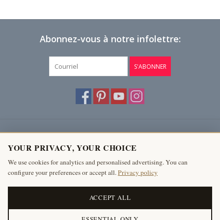
Abonnez-vous à notre infolettre:
S'ABONNER
Service à la clientèle
YOUR PRIVACY, YOUR CHOICE
Produits
We use cookies for analytics and personalised advertising. You can
configure your preferences or accept all.
Privacy policy
Mon compte
The Antique Fireplace Bank
ACCEPT ALL
ESSENTIAL ONLY