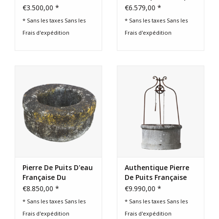
Ou Elément De
€3.500,00 *
€6.579,00 *
Fontaine
* Sans les taxes Sans les
* Sans les taxes Sans les
Frais d'expédition
Frais d'expédition
Pierre De Puits D'eau
Authentique Pierre
Française Du
De Puits Française
Pré-16Ème Siècle
€8.850,00 *
€9.990,00 *
* Sans les taxes Sans les
* Sans les taxes Sans les
Frais d'expédition
Frais d'expédition