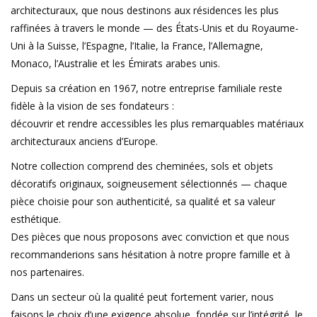
Aménagement Extérieur
architecturaux, que nous destinons aux résidences les plus
raffinées à travers le monde — des États-Unis et du Royaume-
Uni à la Suisse, l’Espagne, l’Italie, la France, l’Allemagne,
Sols En Pierre, Terre Cuite &
Monaco, l’Australie et les Émirats arabes unis.
Marbre
Depuis sa création en 1967, notre entreprise familiale reste
Outlet
fidèle à la vision de ses fondateurs :
découvrir et rendre accessibles les plus remarquables matériaux
architecturaux anciens d’Europe.
Clients Satisfaits
Notre collection comprend des cheminées, sols et objets
décoratifs originaux, soigneusement sélectionnés — chaque
Marbres Antiques
pièce choisie pour son authenticité, sa qualité et sa valeur
esthétique.
Base de Données IA
Des pièces que nous proposons avec conviction et que nous
recommanderions sans hésitation à notre propre famille et à
Login
nos partenaires.
Dans un secteur où la qualité peut fortement varier, nous
Cartes Cadeaux
faisons le choix d’une exigence absolue, fondée sur l’intégrité, le