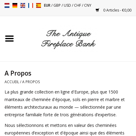
EUR
/
GBP
/
USD
/
CHF
/
CNY
0 Articles - €0,00
Accueil
Cheminées Antiques
Accessoires de Cheminée
A Propos
Poêles
ACCUEIL
/
A PROPOS
La plus grande collection en ligne d'Europe, plus que 1500
Tables
manteaux de cheminée d'époque, sols en pierre et marbre et
éléments architecturaux au monde — sélectionnée par une
entreprise familiale forte de trois générations d’expertise.
Objets Anciens et Vintage
Nous sélectionnons et mettons en valeur des cheminées
Objets Décoratifs Pour
européennes d’exception et d'époque ainsi que des éléments