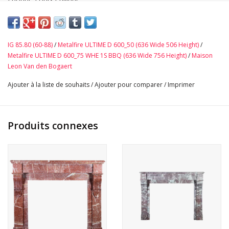
Un élément décoratif pour un intérieur intemporel.
Dimensions :
115 cm Largeur Extérieure 45,27 Pouces
IG 85.80 (60-88)
/
Metalfire ULTIME D 600_50 (636 Wide 506 Height)
/
100 cm Hauteur Extérieure 39,37 Pouces
Metalfire ULTIME D 600_75 WHE 1S BBQ (636 Wide 756 Height)
/
Maison
77 cm Largeur Intérieure 30, 31 Pouces
Leon Van den Bogaert
81 cm Hauteur Intérieure 31,88 Pouces
Ajouter à la liste de souhaits
/
Ajouter pour comparer
/
Imprimer
35 cm Profondeur Tablette 13,77 Pouces83 Kg
Appréciez Chaque Détail — Plus De Photos HD Ici →
Produits connexes