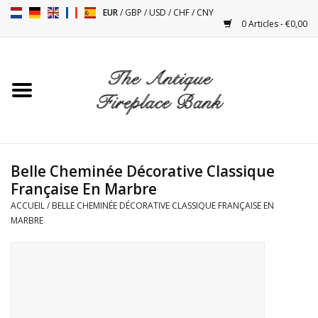
EUR
/
GBP
/
USD
/
CHF
/
CNY
0 Articles - €0,00
Accueil
Cheminées Antiques
Accessoires de Cheminée
Belle Cheminée Décorative Classique
Française En Marbre
Poêles
ACCUEIL
/
BELLE CHEMINÉE DÉCORATIVE CLASSIQUE FRANÇAISE EN
MARBRE
Tables
Objets Anciens et Vintage
Objets Décoratifs Pour