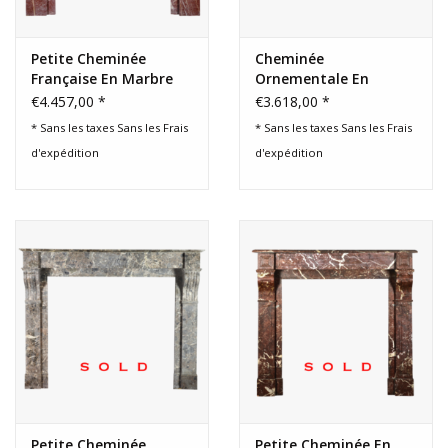
Petite Cheminée
Cheminée
Française En Marbre
Ornementale En
Marbre Belge, 19Ème
€4.457,00 *
€3.618,00 *
Siècle
* Sans les taxes Sans les
Frais
* Sans les taxes Sans les
Frais
d'expédition
d'expédition
Petite Cheminée
Petite Cheminée En