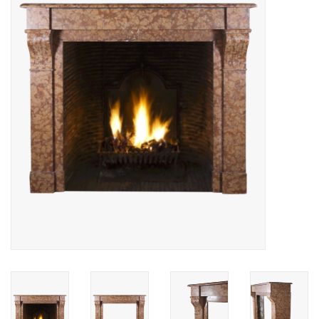
Aménagement Extérieur
Sols En Pierre, Terre Cuite &
Marbre
Outlet
Clients Satisfaits
Marbres Antiques
Base de Données IA
Login
Cartes Cadeaux