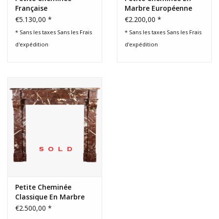
Française
Marbre Européenne
Antique Classique
€5.130,00 *
€2.200,00 *
* Sans les taxes Sans les
Frais
* Sans les taxes Sans les
Frais
d'expédition
d'expédition
Petite Cheminée
Classique En Marbre
Français
€2.500,00 *