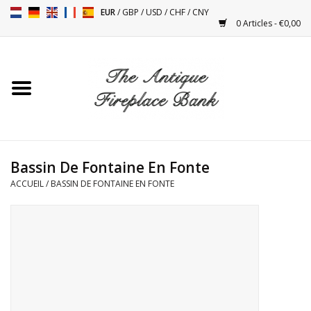
EUR
/
GBP
/
USD
/
CHF
/
CNY
0 Articles - €0,00
Accueil
Cheminées Antiques
Accessoires de Cheminée
Bassin De Fontaine En Fonte
ACCUEIL
/
BASSIN DE FONTAINE EN FONTE
Poêles
Tables
Objets Anciens et Vintage
Objets Décoratifs Pour