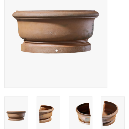
Aménagement Extérieur
Sols En Pierre, Terre Cuite &
Marbre
Outlet
Clients Satisfaits
Marbres Antiques
Base de Données IA
Login
Cartes Cadeaux