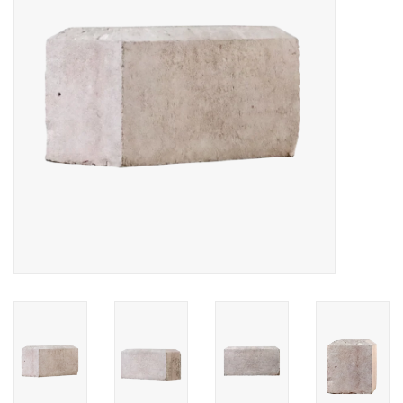
Aménagement Extérieur
Sols En Pierre, Terre Cuite &
Marbre
Outlet
Clients Satisfaits
Marbres Antiques
Base de Données IA
Login
Cartes Cadeaux