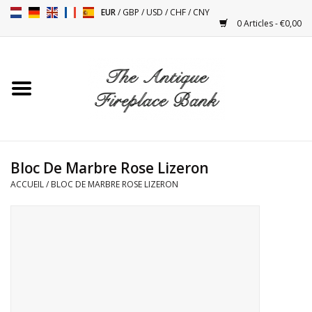
EUR
/
GBP
/
USD
/
CHF
/
CNY
0 Articles - €0,00
Accueil
Cheminées Antiques
Accessoires de Cheminée
Bloc De Marbre Rose Lizeron
ACCUEIL
/
BLOC DE MARBRE ROSE LIZERON
Poêles
Tables
Objets Anciens et Vintage
Objets Décoratifs Pour