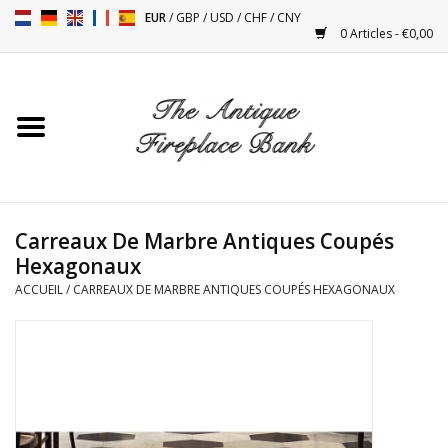
EUR
/
GBP
/
USD
/
CHF
/
CNY
0 Articles - €0,00
Accueil
Cheminées Antiques
Accessoires de Cheminée
Carreaux De Marbre Antiques Coupés
Hexagonaux
Poêles
ACCUEIL
/
CARREAUX DE MARBRE ANTIQUES COUPÉS HEXAGONAUX
Tables
Objets Anciens et Vintage
Objets Décoratifs Pour