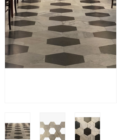
Aménagement Extérieur
Sols En Pierre, Terre Cuite &
Marbre
Outlet
Clients Satisfaits
Marbres Antiques
Base de Données IA
Login
Cartes Cadeaux