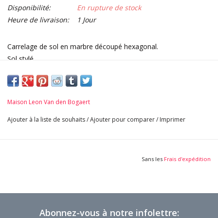
Disponibilité:
En rupture de stock
Heure de livraison:
1 Jour
Carrelage de sol en marbre découpé hexagonal.
Sol stylé.
Variation d'état et d'usure et patine satinée font partie de la
qualité.
Imperfection parfaite. De superbes noues comme sol design.
Maison Leon Van den Bogaert
Vendu au mètre carré.
Dimensions:
Ajouter à la liste de souhaits
/
Ajouter pour comparer
/
Imprimer
30 cm Carré 11,81 Pouces
3-4 cm Épaisseur 1,18 Pouces - 1,57 Pouces< p>
Sans les
Frais d'expédition
Abonnez-vous à notre infolettre: