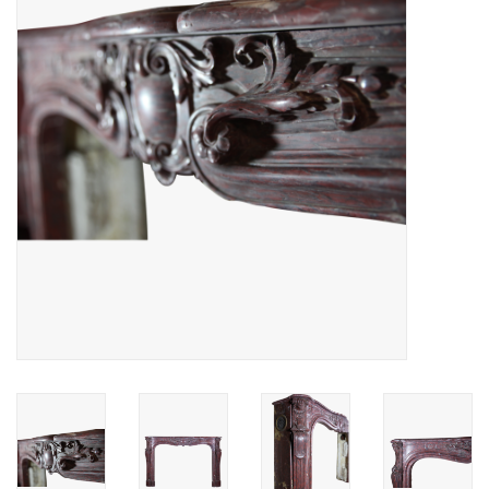
Aménagement Extérieur
Sols En Pierre, Terre Cuite &
Marbre
Outlet
Clients Satisfaits
Marbres Antiques
Base de Données IA
Login
Cartes Cadeaux