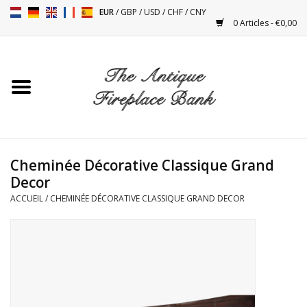
EUR
/
GBP
/
USD
/
CHF
/
CNY
0 Articles - €0,00
Accueil
Cheminées Antiques
Accessoires de Cheminée
Cheminée Décorative Classique Grand
Decor
Poêles
ACCUEIL
/
CHEMINÉE DÉCORATIVE CLASSIQUE GRAND DECOR
Tables
Objets Anciens et Vintage
Objets Décoratifs Pour