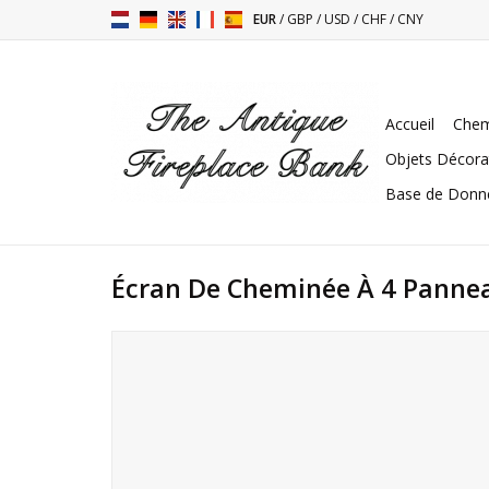
EUR
/
GBP
/
USD
/
CHF
/
CNY
Accueil
Chem
Objets Décora
Base de Donn
Écran De Cheminée À 4 Panne