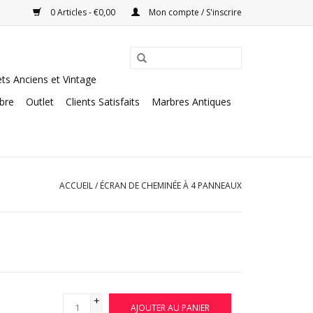
0 Articles - €0,00
Mon compte / S'inscrire
ts Anciens et Vintage
rbre
Outlet
Clients Satisfaits
Marbres Antiques
ACCUEIL
/
ÉCRAN DE CHEMINÉE À 4 PANNEAUX
+
AJOUTER AU PANIER