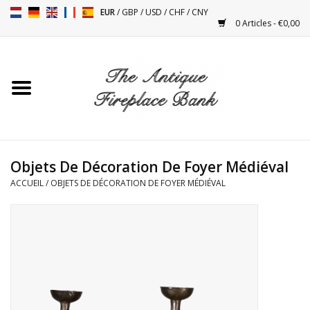
EUR
/
GBP
/
USD
/
CHF
/
CNY
0 Articles - €0,00
Accueil
Cheminées Antiques
Accessoires de Cheminée
Objets De Décoration De Foyer Médiéval
ACCUEIL
/
OBJETS DE DÉCORATION DE FOYER MÉDIÉVAL
Poêles
Tables
Objets Anciens et Vintage
Objets Décoratifs Pour