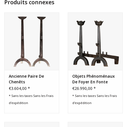
Produits connexes
Ancienne Paire De
Objets Phénoménaux
Chenêts
De Foyer En Fonte
Médiévale
€3.604,00 *
€26.990,00 *
* Sans les taxes Sans les
Frais
* Sans les taxes Sans les
Frais
d'expédition
d'expédition