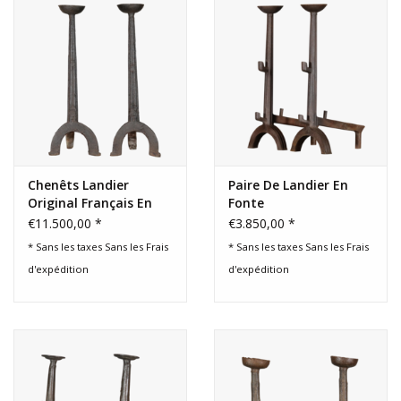
Chenêts Landier
Paire De Landier En
Original Français En
Fonte
Fonte
€11.500,00 *
€3.850,00 *
* Sans les taxes Sans les
Frais
* Sans les taxes Sans les
Frais
d'expédition
d'expédition