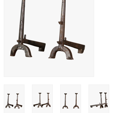
Aménagement Extérieur
Sols En Pierre, Terre Cuite &
Marbre
Outlet
Clients Satisfaits
Marbres Antiques
Base de Données IA
Login
Cartes Cadeaux