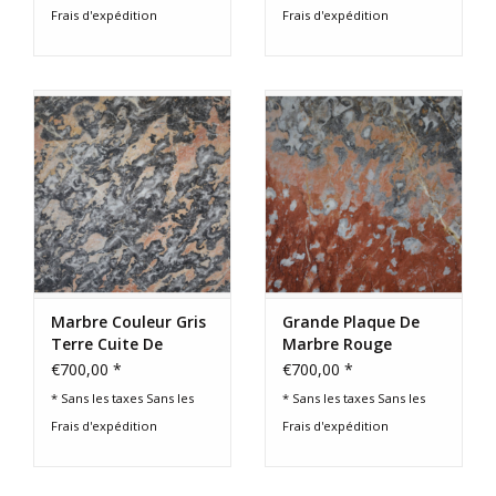
Frais d'expédition
Frais d'expédition
Marbre Couleur Gris
Grande Plaque De
Terre Cuite De
Marbre Rouge
France 2 cm
Languedoc Antique -
€700,00 *
€700,00 *
Riche Histoire De
* Sans les taxes Sans les
* Sans les taxes Sans les
France
Frais d'expédition
Frais d'expédition