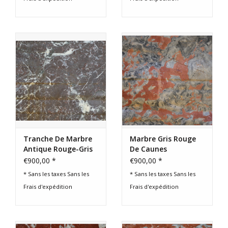
Tranche De Marbre
Marbre Gris Rouge
Antique Rouge-Gris
De Caunes
– XIXe Siècle
€900,00 *
€900,00 *
* Sans les taxes Sans les
* Sans les taxes Sans les
Frais d'expédition
Frais d'expédition