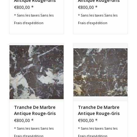
Antique Rouge-Gris
Antique Rouge-Gris
– XIXe Siècle
– XIXe siècle
€800,00 *
€800,00 *
* Sans les taxes Sans les
* Sans les taxes Sans les
Frais d'expédition
Frais d'expédition
Tranche De Marbre
Tranche De Marbre
Antique Rouge-Gris
Antique Rouge-Gris
– XIXe siècle
– XIXe Siècle
€800,00 *
€900,00 *
* Sans les taxes Sans les
* Sans les taxes Sans les
Frais d'expédition
Frais d'expédition