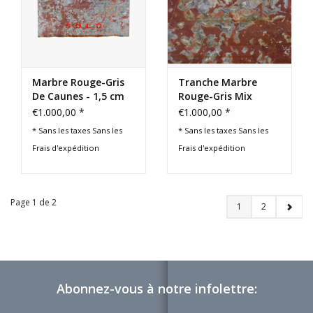
Marbre Rouge-Gris
Tranche Marbre
De Caunes - 1,5 cm
Rouge-Gris Mix
D'Epaisseur
Antique – 190 cm -
€1.000,00 *
€1.000,00 *
135 cm - 1,5 cm
* Sans les taxes Sans les
* Sans les taxes Sans les
Epaisseur
Frais d'expédition
Frais d'expédition
Page 1 de 2
1
2
Abonnez-vous à notre infolettre: