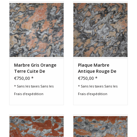
Marbre Gris Orange
Plaque Marbre
Terre Cuite De
Antique Rouge De
France
Verdun
€750,00 *
€750,00 *
* Sans les taxes Sans les
* Sans les taxes Sans les
Frais d'expédition
Frais d'expédition