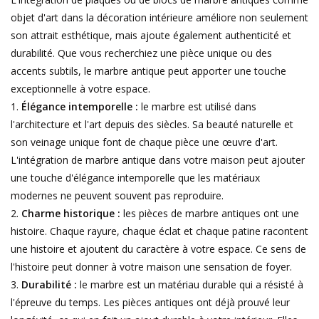
Aménagement Extérieur
objet d'art dans la décoration intérieure améliore non seulement
son attrait esthétique, mais ajoute également authenticité et
Sols En Pierre, Terre Cuite &
durabilité. Que vous recherchiez une pièce unique ou des
Marbre
accents subtils, le marbre antique peut apporter une touche
exceptionnelle à votre espace.
Outlet
Élégance intemporelle :
le marbre est utilisé dans
l'architecture et l'art depuis des siècles. Sa beauté naturelle et
son veinage unique font de chaque pièce une œuvre d'art.
Clients Satisfaits
L'intégration de marbre antique dans votre maison peut ajouter
une touche d'élégance intemporelle que les matériaux
Marbres Antiques
modernes ne peuvent souvent pas reproduire.
Charme historique :
les pièces de marbre antiques ont une
Base de Données IA
histoire. Chaque rayure, chaque éclat et chaque patine racontent
une histoire et ajoutent du caractère à votre espace. Ce sens de
Login
l'histoire peut donner à votre maison une sensation de foyer.
Durabilité :
le marbre est un matériau durable qui a résisté à
l'épreuve du temps. Les pièces antiques ont déjà prouvé leur
Cartes Cadeaux