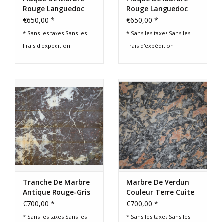
Rouge Languedoc
Rouge Languedoc
Antique
Antique
€650,00 *
€650,00 *
* Sans les taxes Sans les
* Sans les taxes Sans les
Frais d'expédition
Frais d'expédition
Tranche De Marbre
Marbre De Verdun
Antique Rouge-Gris
Couleur Terre Cuite
– XIXe Siècle
Gris Antique
€700,00 *
€700,00 *
* Sans les taxes Sans les
* Sans les taxes Sans les