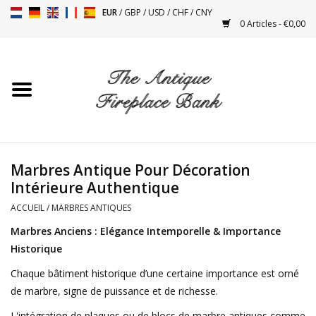
EUR
/
GBP
/
USD
/
CHF
/
CNY
0 Articles - €0,00
Accueil
Cheminées Antiques
Accessoires de Cheminée
Marbres Antique Pour Décoration
Intérieure Authentique
Poêles
ACCUEIL
/
MARBRES ANTIQUES
Tables
Marbres Anciens : Elégance Intemporelle & Importance
Historique
Objets Anciens et Vintage
Chaque bâtiment historique d’une certaine importance est orné
de marbre, signe de puissance et de richesse.
Objets Décoratifs Pour
L'intégration de plaques ou de blocs de marbre antiques comme