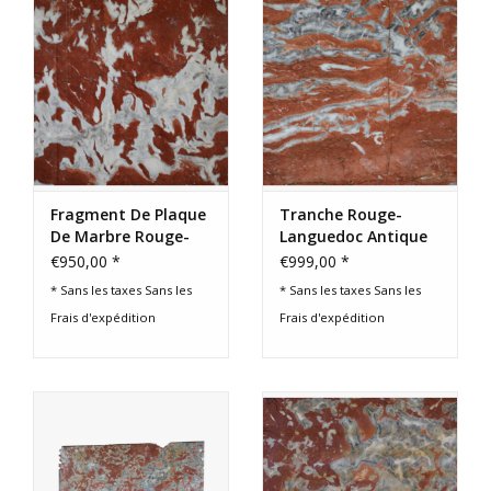
Fragment De Plaque
Tranche Rouge-
De Marbre Rouge-
Languedoc Antique
Languedoc
Marble
€950,00 *
€999,00 *
* Sans les taxes Sans les
* Sans les taxes Sans les
Frais d'expédition
Frais d'expédition