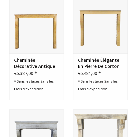
Cheminée
Cheminée Élégante
Décorative Antique
En Pierre De Corton
Originale En Pierre
€6.387,00 *
€6.481,00 *
Calcaire Française
* Sans les taxes Sans les
* Sans les taxes Sans les
Frais d'expédition
Frais d'expédition