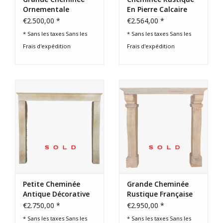
Ornementale
En Pierre Calcaire
Rustique En Pierre
Française
€2.500,00 *
€2.564,00 *
Calcaire Française
* Sans les taxes Sans les
* Sans les taxes Sans les
Du 19E Siècle
Frais d'expédition
Frais d'expédition
Petite Cheminée
Grande Cheminée
Antique Décorative
Rustique Française
En Pierre Calcaire Du
€2.750,00 *
€2.950,00 *
19Ème Siècle, France
* Sans les taxes Sans les
* Sans les taxes Sans les