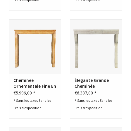
Cheminée
Élégante Grande
Ornementale Fine En
Cheminée
Pierre Calcaire
Ornementale En
€5.996,00 *
€6.387,00 *
Française
Pierre Calcaire
* Sans les taxes Sans les
* Sans les taxes Sans les
Blanche
Frais d'expédition
Frais d'expédition