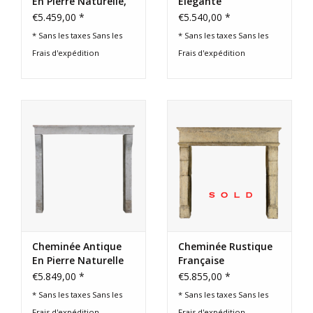
En Pierre Naturelle,
Élégante
France
€5.459,00 *
€5.540,00 *
* Sans les taxes Sans les
* Sans les taxes Sans les
Frais d'expédition
Frais d'expédition
Cheminée Antique
Cheminée Rustique
En Pierre Naturelle
Française
De Campagne
€5.849,00 *
€5.855,00 *
Française
* Sans les taxes Sans les
* Sans les taxes Sans les
Frais d'expédition
Frais d'expédition