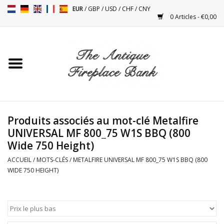
EUR
/
GBP
/
USD
/
CHF
/
CNY
0 Articles - €0,00
Accueil
Cheminées Antiques
Accessoires de Cheminée
Produits associés au mot-clé Metalfire
UNIVERSAL MF 800_75 W1S BBQ (800
Poêles
Wide 750 Height)
ACCUEIL
/
MOTS-CLÉS
/
METALFIRE UNIVERSAL MF 800_75 W1S BBQ (800
Tables
WIDE 750 HEIGHT)
Objets Anciens et Vintage
Objets Décoratifs Pour