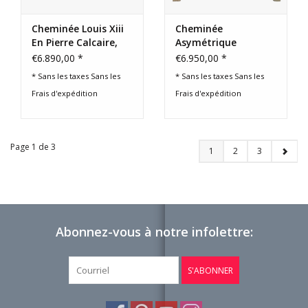
Cheminée Louis Xiii
Cheminée
En Pierre Calcaire,
Asymétrique
France
Française
€6.890,00 *
€6.950,00 *
* Sans les taxes Sans les
* Sans les taxes Sans les
Frais d'expédition
Frais d'expédition
Page 1 de 3
1
2
3
Abonnez-vous à notre infolettre:
S'ABONNER