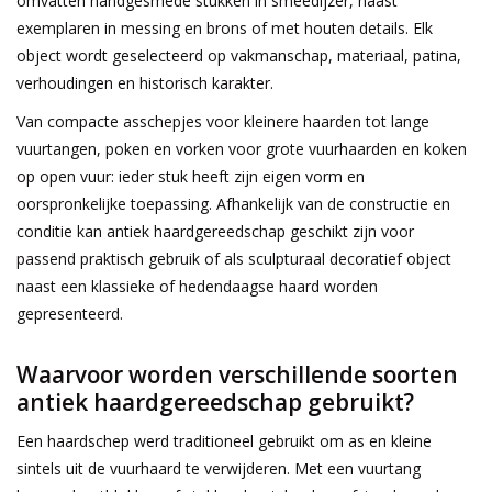
omvatten handgesmede stukken in smeedijzer, naast
exemplaren in messing en brons of met houten details. Elk
Decoratieve Outdoor
object wordt geselecteerd op vakmanschap, materiaal, patina,
Objecten
verhoudingen en historisch karakter.
Van compacte asschepjes voor kleinere haarden tot lange
Vloeren - Steen, Terra Cotta
vuurtangen, poken en vorken voor grote vuurhaarden en koken
& Marmer
op open vuur: ieder stuk heeft zijn eigen vorm en
oorspronkelijke toepassing. Afhankelijk van de constructie en
Outlet
conditie kan antiek haardgereedschap geschikt zijn voor
passend praktisch gebruik of als sculpturaal decoratief object
Tevreden Klanten
naast een klassieke of hedendaagse haard worden
gepresenteerd.
Antieke Marmers
Waarvoor worden verschillende soorten
antiek haardgereedschap gebruikt?
AI-Ready Database
Een haardschep werd traditioneel gebruikt om as en kleine
Login
sintels uit de vuurhaard te verwijderen. Met een vuurtang