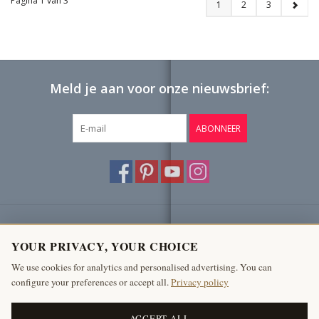
Pagina 1 van 3
1
2
3
Meld je aan voor onze nieuwsbrief:
ABONNEER
Klantenservice
YOUR PRIVACY, YOUR CHOICE
Producten
We use cookies for analytics and personalised advertising. You can
configure your preferences or accept all.
Privacy policy
Mijn account
The Antique Fireplace Bank
ACCEPT ALL