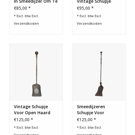
In Smeedijzer Om Te
Vintage Schupje
Grillen
Voor Een Authentiek
€85,00 *
€95,00 *
Haarddecor
* Excl. btw Excl.
* Excl. btw Excl.
Verzendkosten
Verzendkosten
Vintage Schupje
Smeedijzeren
Voor Open Haard
Schupje Voor
Origineel
€125,00 *
€125,00 *
Haarddecor
* Excl. btw Excl.
* Excl. btw Excl.
Verzendkosten
Verzendkosten