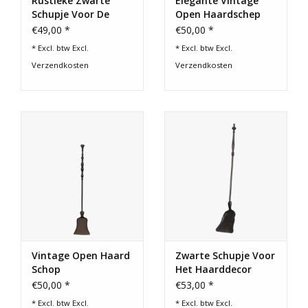
Rustieke Zwarte
Elegante Vintage
Schupje Voor De
Open Haardschep
Haardas
Voor Een Origineel
€49,00 *
€50,00 *
Haarddecor
* Excl. btw Excl.
* Excl. btw Excl.
Verzendkosten
Verzendkosten
Vintage Open Haard
Zwarte Schupje Voor
Schop
Het Haarddecor
€50,00 *
€53,00 *
* Excl. btw Excl.
* Excl. btw Excl.