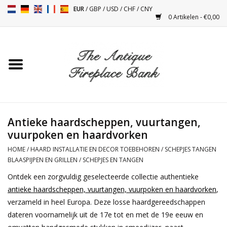
EUR
/
GBP
/
USD
/
CHF
/
CNY
0 Artikelen - €0,00
Home
Antieke Schouwen
Haard Installatie en Decor
Toebehoren
Antieke haardscheppen, vuurtangen,
vuurpoken en haardvorken
Kacheltjes
HOME
/
HAARD INSTALLATIE EN DECOR TOEBEHOREN
/
SCHEPJES TANGEN
BLAASPIJPEN EN GRILLEN
/
SCHEPJES EN TANGEN
Tafels
Ontdek een zorgvuldig geselecteerde collectie authentieke
antieke haardscheppen, vuurtangen, vuurpoken en haardvorken
,
verzameld in heel Europa. Deze losse haardgereedschappen
Antiquiteiten en Vintage
dateren voornamelijk uit de 17e tot en met de 19e eeuw en
Objecten