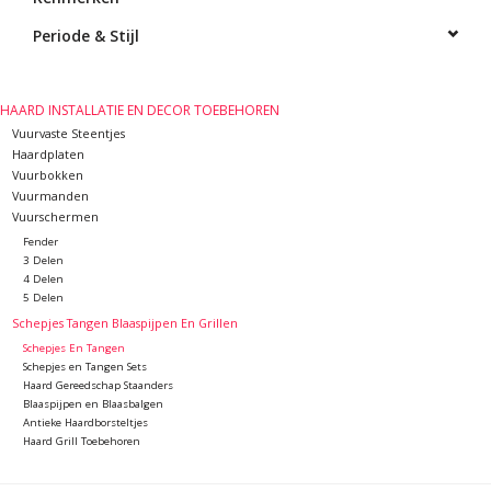
Periode & Stijl
HAARD INSTALLATIE EN DECOR TOEBEHOREN
Vuurvaste Steentjes
Haardplaten
Vuurbokken
Vuurmanden
Vuurschermen
Fender
3 Delen
4 Delen
5 Delen
Schepjes Tangen Blaaspijpen En Grillen
Schepjes En Tangen
Schepjes en Tangen Sets
Haard Gereedschap Staanders
Blaaspijpen en Blaasbalgen
Antieke Haardborsteltjes
Haard Grill Toebehoren