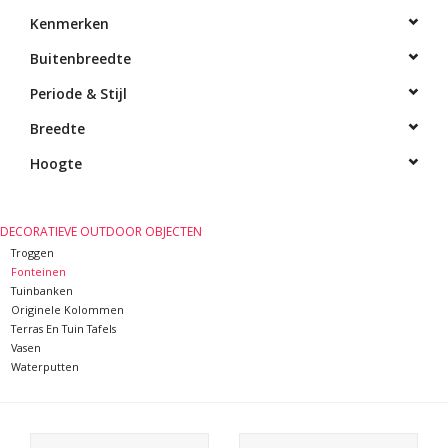
Kenmerken
Decoratieve Outdoor
Buitenbreedte
Objecten
Periode & Stijl
Vloeren - Steen, Terra Cotta
Breedte
& Marmer
Hoogte
Outlet
DECORATIEVE OUTDOOR OBJECTEN
Tevreden Klanten
Troggen
Fonteinen
Tuinbanken
Antieke Marmers
Originele Kolommen
Terras En Tuin Tafels
Vasen
AI-Ready Database
Waterputten
Login