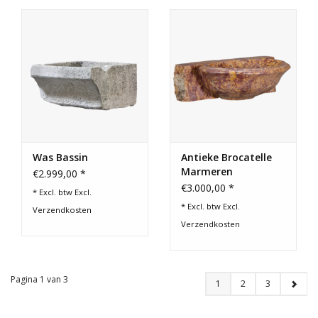
Was Bassin
Antieke Brocatelle
Marmeren
€2.999,00 *
Handwasbak
€3.000,00 *
* Excl. btw Excl.
* Excl. btw Excl.
Verzendkosten
Verzendkosten
Pagina 1 van 3
1
2
3