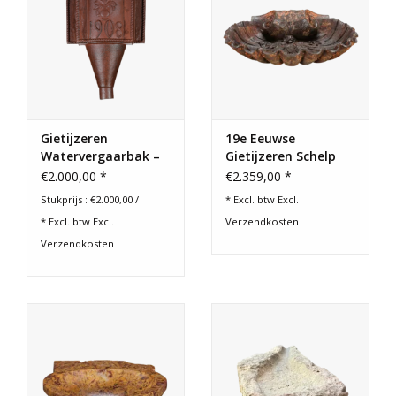
Gietijzeren
19e Eeuwse
Watervergaarbak –
Gietijzeren Schelp
Gedateerd 1908 –
Fontein met
€2.000,00 *
€2.359,00 *
Decoratieve
Originele Patina
Stukprijs : €2.000,00 /
* Excl. btw Excl.
regenpijptrechter
* Excl. btw Excl.
Verzendkosten
Verzendkosten