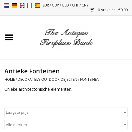
EUR
/
GBP
/
USD
/
CHF
/
CNY
0 Artikelen - €0,00
Home
Antieke Schouwen
Haard Installatie en Decor
Toebehoren
Antieke Fonteinen
HOME
/
DECORATIEVE OUTDOOR OBJECTEN
/
FONTEINEN
Kacheltjes
Unieke architectonische elementen.
Tafels
Antiquiteiten en Vintage
Objecten