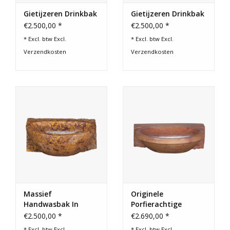
Gietijzeren Drinkbak
Gietijzeren Drinkbak
€2.500,00 *
€2.500,00 *
* Excl. btw Excl.
* Excl. btw Excl.
Verzendkosten
Verzendkosten
Massief
Originele
Handwasbak In
Porfierachtige
Spaanse Brocatelle
Stenen Wasbakje
€2.500,00 *
€2.690,00 *
Marmer
* Excl. btw Excl.
* Excl. btw Excl.