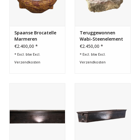
Spaanse Brocatelle
Teruggewonnen
Marmeren
Wabi-Steenelement
Handwasser – Luxe
€2.400,00 *
€2.450,00 *
Wandfontein
* Excl. btw Excl.
* Excl. btw Excl.
Verzendkosten
Verzendkosten