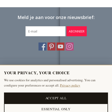
Meld je aan voor onze nieuwsbrief:
ABONNEER
Klantenservice
YOUR PRIVACY, YOUR CHOICE
Producten
We use cookies for analytics and personalised advertising. You can
configure your preferences or accept all.
Privacy policy
Mijn account
The Antique Fireplace Bank
ACCEPT ALL
ESSENTIAL ONLY