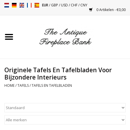
EUR
/
GBP
/
USD
/
CHF
/
CNY
0 Artikelen - €0,00
Home
Antieke Schouwen
Haard Installatie en Decor
Toebehoren
Originele Tafels En Tafelbladen Voor
Bijzondere Interieurs
Kacheltjes
HOME
/
TAFELS
/
TAFELS EN TAFELBLADEN
Tafels
Antiquiteiten en Vintage
Objecten